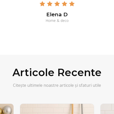
Elena D
Home & deco
Articole Recente
Citește ultimele noastre articole și sfaturi utile