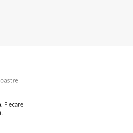
i
noastre
. Fiecare
Cola
ă.
di