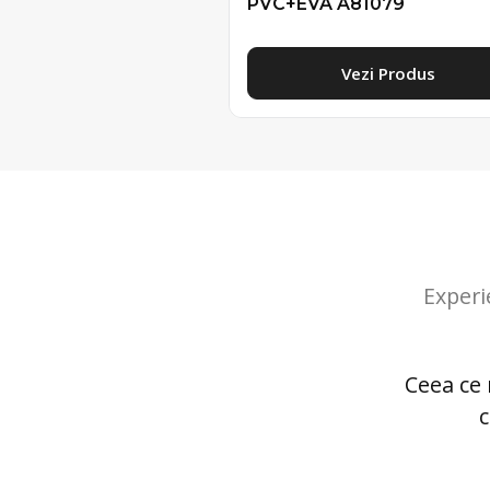
PVC+EVA A81079
Vezi Produs
Experi
Ceea ce 
c