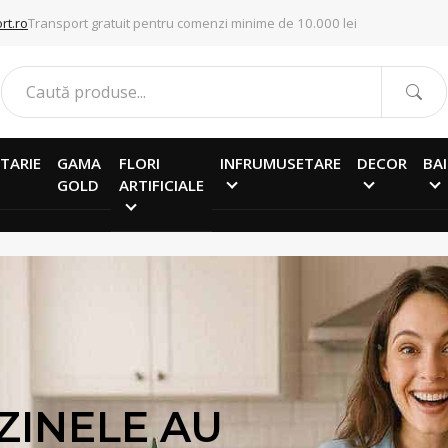
rt.ro
Transport gratuit pentru comenzi minime de 10.000 lei
TARIE
GAMA
FLORI
INFRUMUSETARE
DECOR
BAI
GOLD
ARTIFICIALE
ZINELE AU