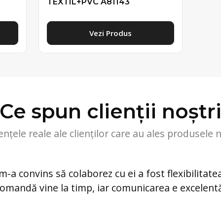
TEXTIL+PVC A81143
Vezi Produs
Ce spun clienții noștr
ențele reale ale clienților care au ales produsele 
m-a convins să colaborez cu ei a fost flexibilitatea
omandă vine la timp, iar comunicarea e excelent