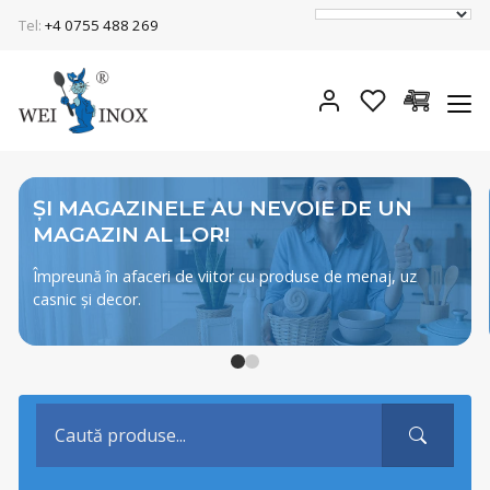
Tel:
+4 0755 488 269
ȘI MAGAZINELE AU NEVOIE DE UN
MAGAZIN AL LOR!
Împreună în afaceri de viitor cu produse de menaj, uz
casnic și decor.