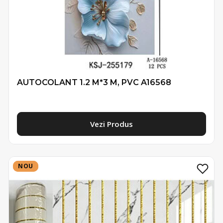
AUTOCOLANT 1.2 M*3 M, PVC A16568
Vezi Produs
NOU
NOU