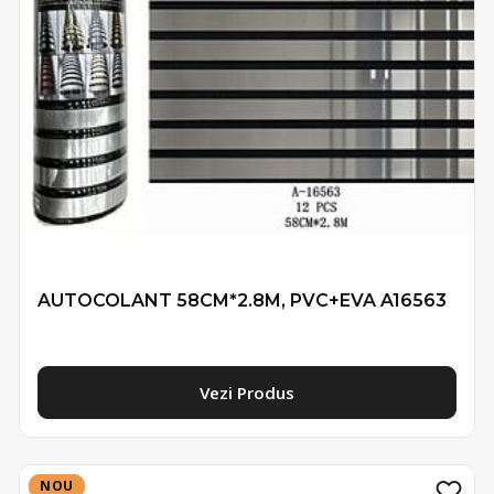
AUTOCOLANT 58CM*2.8M, PVC+EVA A16563
Vezi Produs
NOU
NOU