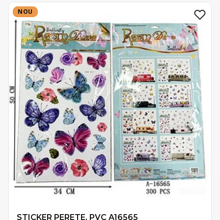
NOU
NOU
STICKER PERETE, PVC A16565