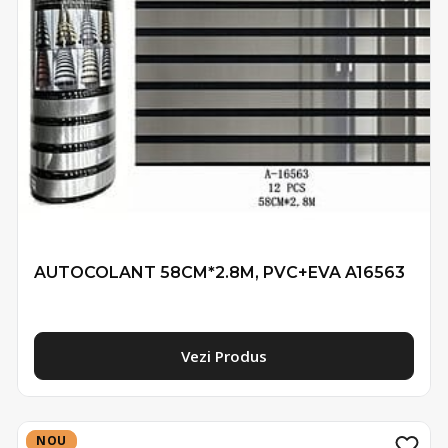
AUTOCOLANT 58CM*2.8M, PVC+EVA A16563
Vezi Produs
NOU
NOU