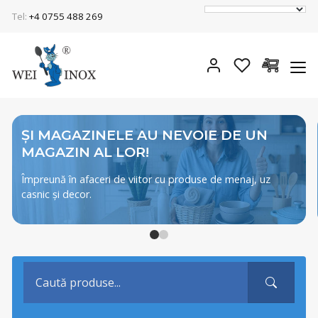
Tel:
+4 0755 488 269
ȘI MAGAZINELE AU NEVOIE DE UN
MAGAZIN AL LOR!
Împreună în afaceri de viitor cu produse de menaj, uz
casnic și decor.