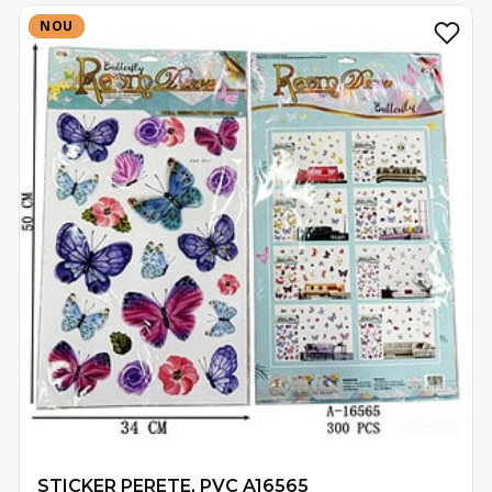
NOU
NOU
STICKER PERETE, PVC A16565