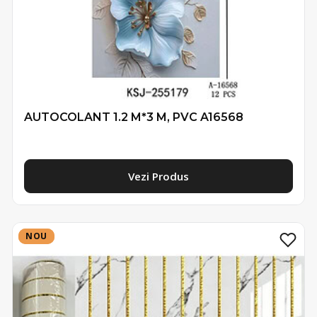
AUTOCOLANT 1.2 M*3 M, PVC A16568
Vezi Produs
NOU
NOU