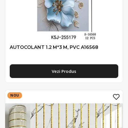
AUTOCOLANT 1.2 M*3 M, PVC A16568
Vezi Produs
NOU
NOU