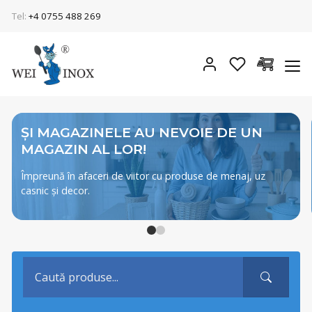
Tel:
+4 0755 488 269
ȘI MAGAZINELE AU NEVOIE DE UN
MAGAZIN AL LOR!
Împreună în afaceri de viitor cu produse de menaj, uz
casnic și decor.