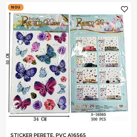
NOU
NOU
STICKER PERETE, PVC A16565