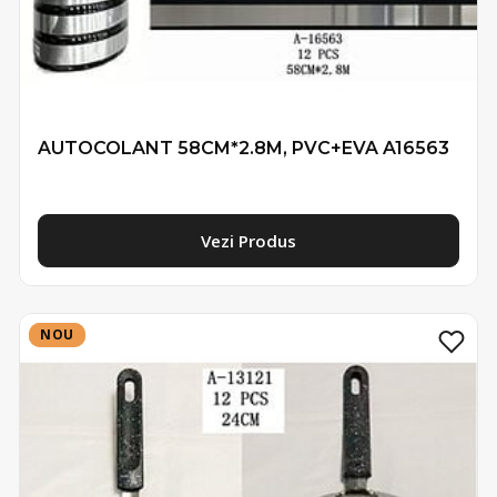
AUTOCOLANT 58CM*2.8M, PVC+EVA A16563
Vezi Produs
NOU
NOU