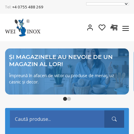
Tel:
+4 0755 488 269
ȘI MAGAZINELE AU NEVOIE DE UN
MAGAZIN AL LOR!
Împreună în afaceri de viitor cu produse de menaj, uz
casnic și decor.