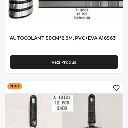
AUTOCOLANT 58CM*2.8M, PVC+EVA A16563
Vezi Produs
NOU
NOU