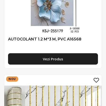
AUTOCOLANT 1.2 M*3 M, PVC A16568
Vezi Produs
NOU
NOU