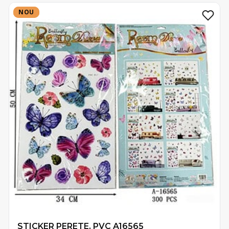
NOU
NOU
STICKER PERETE, PVC A16565