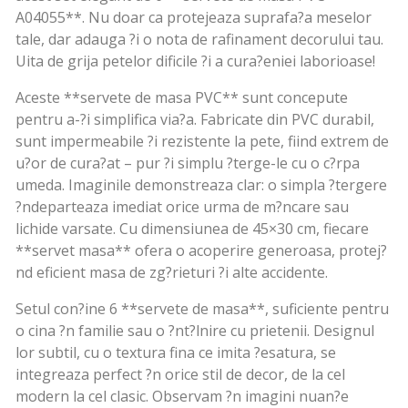
A04055**. Nu doar ca protejeaza suprafa?a meselor
tale, dar adauga ?i o nota de rafinament decorului tau.
Uita de grija petelor dificile ?i a cura?eniei laborioase!
Aceste **servete de masa PVC** sunt concepute
pentru a-?i simplifica via?a. Fabricate din PVC durabil,
sunt impermeabile ?i rezistente la pete, fiind extrem de
u?or de cura?at – pur ?i simplu ?terge-le cu o c?rpa
umeda. Imaginile demonstreaza clar: o simpla ?tergere
?ndeparteaza imediat orice urma de m?ncare sau
lichide varsate. Cu dimensiunea de 45×30 cm, fiecare
**servet masa** ofera o acoperire generoasa, protej?
nd eficient masa de zg?rieturi ?i alte accidente.
Setul con?ine 6 **servete de masa**, suficiente pentru
o cina ?n familie sau o ?nt?lnire cu prietenii. Designul
lor subtil, cu o textura fina ce imita ?esatura, se
integreaza perfect ?n orice stil de decor, de la cel
modern la cel clasic. Observam ?n imagini nuan?e