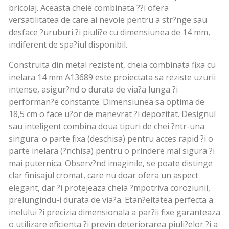
bricolaj. Aceasta cheie combinata ??i ofera
versatilitatea de care ai nevoie pentru a str?nge sau
desface ?uruburi ?i piuli?e cu dimensiunea de 14 mm,
indiferent de spa?iul disponibil.
Construita din metal rezistent, cheia combinata fixa cu
inelara 14 mm A13689 este proiectata sa reziste uzurii
intense, asigur?nd o durata de via?a lunga ?i
performan?e constante. Dimensiunea sa optima de
18,5 cm o face u?or de manevrat ?i depozitat. Designul
sau inteligent combina doua tipuri de chei ?ntr-una
singura: o parte fixa (deschisa) pentru acces rapid ?i o
parte inelara (?nchisa) pentru o prindere mai sigura ?i
mai puternica. Observ?nd imaginile, se poate distinge
clar finisajul cromat, care nu doar ofera un aspect
elegant, dar ?i protejeaza cheia ?mpotriva coroziunii,
prelungindu-i durata de via?a. Etan?eitatea perfecta a
inelului ?i precizia dimensionala a par?ii fixe garanteaza
o utilizare eficienta ?i previn deteriorarea piuli?elor ?i a