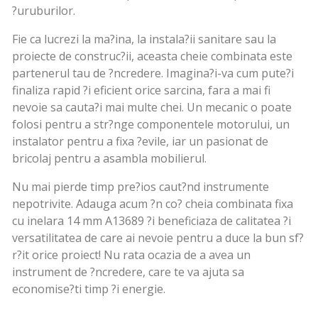
?uruburilor.
Fie ca lucrezi la ma?ina, la instala?ii sanitare sau la
proiecte de construc?ii, aceasta cheie combinata este
partenerul tau de ?ncredere. Imagina?i-va cum pute?i
finaliza rapid ?i eficient orice sarcina, fara a mai fi
nevoie sa cauta?i mai multe chei. Un mecanic o poate
folosi pentru a str?nge componentele motorului, un
instalator pentru a fixa ?evile, iar un pasionat de
bricolaj pentru a asambla mobilierul.
Nu mai pierde timp pre?ios caut?nd instrumente
nepotrivite. Adauga acum ?n co? cheia combinata fixa
cu inelara 14 mm A13689 ?i beneficiaza de calitatea ?i
versatilitatea de care ai nevoie pentru a duce la bun sf?
r?it orice proiect! Nu rata ocazia de a avea un
instrument de ?ncredere, care te va ajuta sa
economise?ti timp ?i energie.