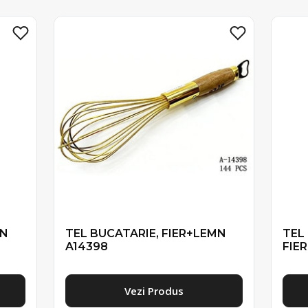
MN
TEL BUCATARIE, FIER+LEMN
TEL
A14398
FIE
Vezi Produs