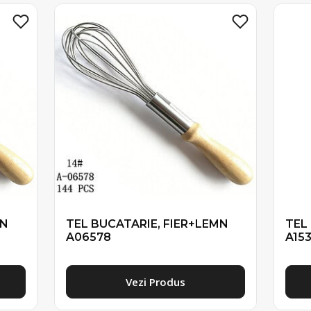
MN
TEL BUCATARIE, FIER+LEMN
TEL
A06578
A15
Vezi Produs