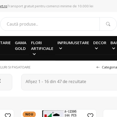
rt.ro
Transport gratuit pentru comenzi minime de 10.000 lei
TARIE
GAMA
FLORI
INFRUMUSETARE
DECOR
BAI
GOLD
ARTIFICIALE
ELURI SI PASATOARE
Categoria
E
Afișez 1 - 16 din 47 de rezultate
NOU
NOU