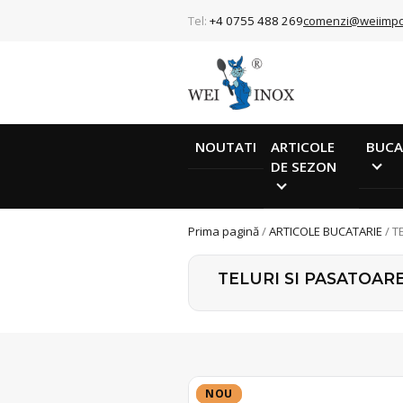
Tel:
+4 0755 488 269
comenzi@weiimpo
NOUTATI
ARTICOLE
BUCA
DE SEZON
Prima pagină
/
ARTICOLE BUCATARIE
/ T
TELURI SI PASATOAR
NOU
NOU