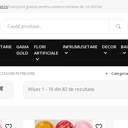
rt.ro
Transport gratuit pentru comenzi minime de 10.000 lei
TARIE
GAMA
FLORI
INFRUMUSETARE
DECOR
BAI
GOLD
ARTIFICIALE
CCESORII PETRECERE
Categoria
RE
Afișez 1 - 16 din 82 de rezultate