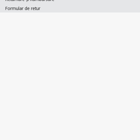
INFORMAȚII UTILE
Termeni și condiții
Prelucrarea datelor
Politica de Cookies
Întrebări frecvente
Blog
SUPORT CLIENȚI
Contact
Formular de retur
Wishlist
Contul meu