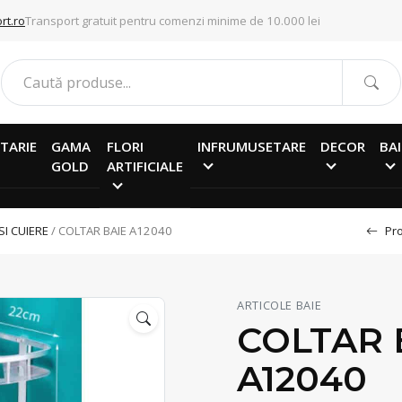
rt.ro
Transport gratuit pentru comenzi minime de 10.000 lei
TARIE
GAMA
FLORI
INFRUMUSETARE
DECOR
BAI
GOLD
ARTIFICIALE
SI CUIERE
/ COLTAR BAIE A12040
Pro
ARTICOLE BAIE
COLTAR 
A12040