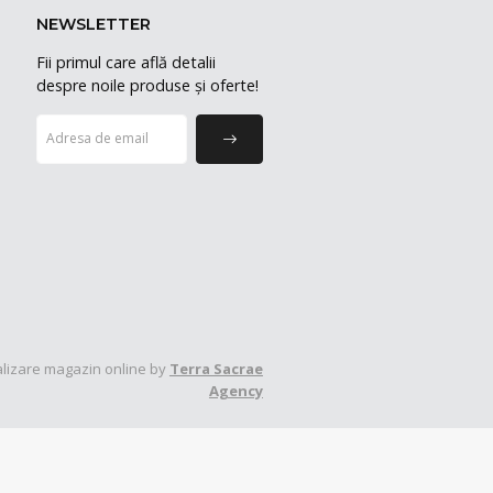
NEWSLETTER
Fii primul care află detalii
despre noile produse și oferte!
lizare magazin online by
Terra Sacrae
Agency