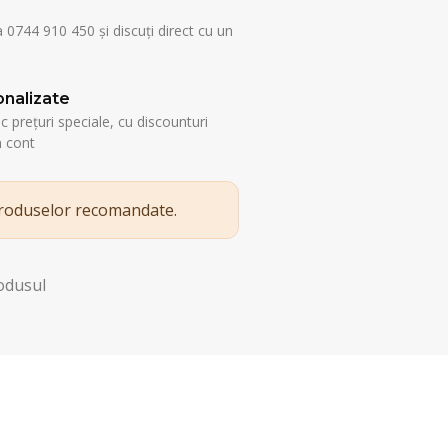
a 0744 910 450 și discuți direct cu un
nalizate
esc prețuri speciale, cu discounturi
n cont
produselor recomandate.
rodusul