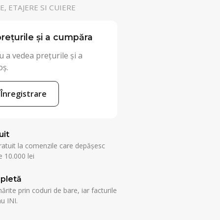
, ETAJERE SI CUIERE
rețurile și a cumpăra
 a vedea prețurile și a
oș.
Înregistrare
uit
ratuit la comenzile care depășesc
 10.000 lei
pletă
rite prin coduri de bare, iar facturile
u INI.