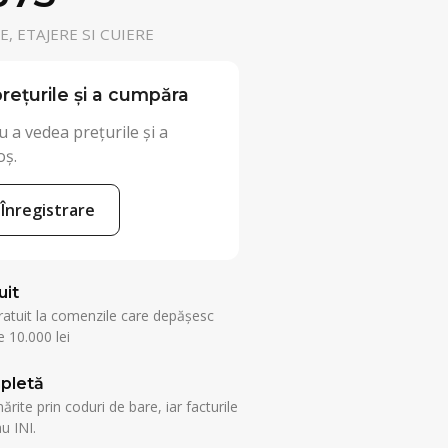
, ETAJERE SI CUIERE
rețurile și a cumpăra
 a vedea prețurile și a
oș.
Înregistrare
uit
ratuit la comenzile care depășesc
 10.000 lei
pletă
rite prin coduri de bare, iar facturile
u INI.