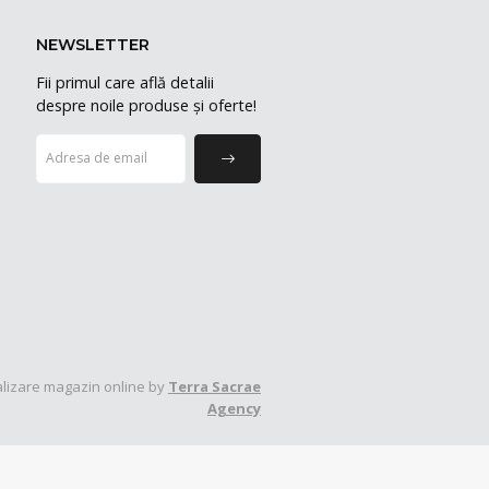
NEWSLETTER
Fii primul care află detalii
despre noile produse și oferte!
lizare magazin online by
Terra Sacrae
Agency