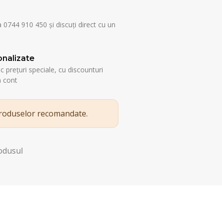
a 0744 910 450 și discuți direct cu un
nalizate
esc prețuri speciale, cu discounturi
n cont
produselor recomandate.
rodusul