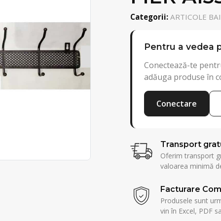
Categorii:
ARTICOLE BAIE
Pentru a vedea p
Conectează-te pentru
adăuga produse în c
Conectare
Transport grat
Oferim transport g
valoarea minimă de
Facturare Com
Produsele sunt urmă
vin în Excel, PDF sa