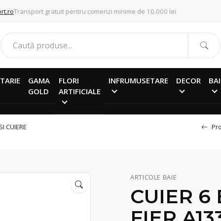
rt.ro
Transport gratuit pentru comenzi minime de 10.000 lei
TARIE
GAMA
FLORI
INFRUMUSETARE
DECOR
BAI
GOLD
ARTIFICIALE
SI CUIERE
Pro
ARTICOLE BAIE
CUIER 6
FIER A13