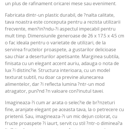
un plus de rafinament oricarei mese sau eveniment.
Fabricata dintr-un plastic durabil, de ?nalta calitate,
tava noastra este conceputa pentru a rezista utilizarii
frecvente, men?in?ndu-?i aspectul impecabil pentru
mult timp. Dimensiunile generoase de 26 x 17.5 x 4.5 cm
o fac ideala pentru o varietate de utilizari, de la
servirea fructelor proaspete, a gustarilor delicioase
sau chiar a deserturilor apetisante. Marginea subtila,
finisata cu un elegant accent auriu, adauga o nota de
lux ?i distinc?ie. Structura interioara, cu un model
texturat subtil, nu doar ca previne alunecarea
alimentelor, dar ?i reflecta lumina ?ntr-un mod
atragator, pun?nd ?n valoare con?inutul tavei.
Imagineaza-?i cum ar arata o selec?ie de br?nzeturi
fine, aranjate elegant pe aceasta tava, la o petrecere cu
prietenii. Sau, imagineaza-?i un mic dejun colorat, cu
fructe proaspete ?i iaurt, servit cu stil ?ntr-o diminea?a