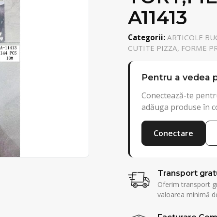
A11413
Categorii:
ARTICOLE BUC
CUTITE PIZZA, FORME PR
Pentru a vedea p
Conectează-te pentru
adăuga produse în c
Conectare
Transport grat
Oferim transport g
valoarea minimă de