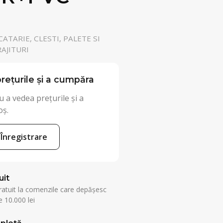
ATARIE, CLESTI, PALETE SI
AJITURI
rețurile și a cumpăra
 a vedea prețurile și a
oș.
Înregistrare
uit
ratuit la comenzile care depășesc
 10.000 lei