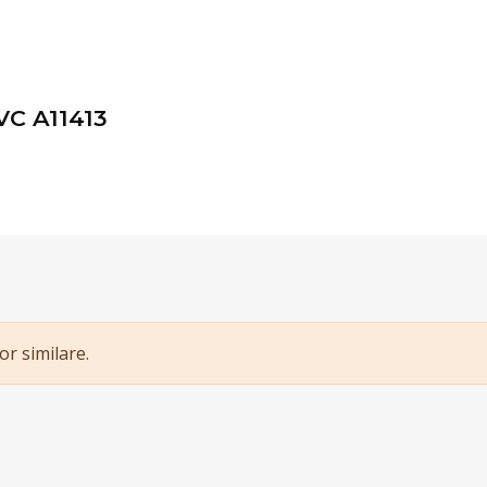
C A11413
or similare.