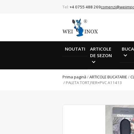
Tel:
+4 0755 488 269
comenzi@weiimpo
NOUTATI
ARTICOLE
BUCA
DE SEZON
Prima pagină
/
ARTICOLE BUCATARIE
/
C
/ PALETA TORT,FIER+PVC A11413