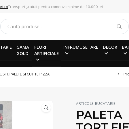
rt.ro
Transport gratuit pentru comenzi minime de 10.000 lei
TARIE
GAMA
FLORI
INFRUMUSETARE
DECOR
BAI
GOLD
ARTIFICIALE
LESTI, PALETE SI CUTITE PIZZA
Pro
ARTICOLE BUCATARIE
PALETA
TORT,FI