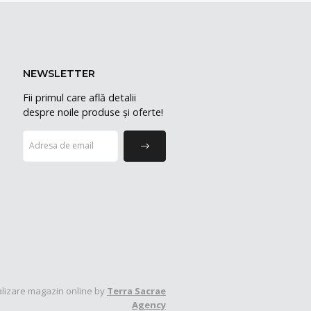
NEWSLETTER
Fii primul care află detalii
despre noile produse și oferte!
lizare magazin online by
Terra Sacrae
Agency