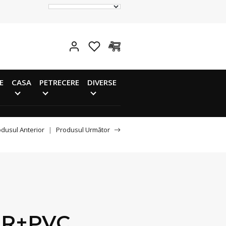
E
CASA
PETRECERE
DIVERSE
dusul Anterior
|
Produsul Următor
ER+PVC