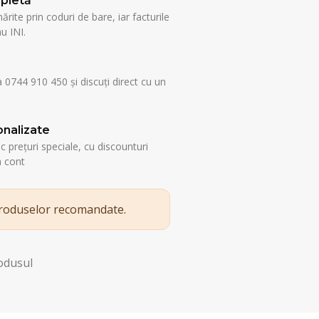
pletă
rite prin coduri de bare, iar facturile
u INI.
a 0744 910 450 și discuți direct cu un
nalizate
esc prețuri speciale, cu discounturi
n cont
produselor recomandate.
rodusul