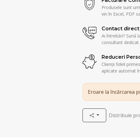
Facturare Com
Produsele sunt urmă
vin în Excel, PDF sa
Contact direct
Ai întrebări? Sună l
consultant dedicat.
Reduceri Perso
Clienții fideli prim
aplicate automat î
Eroare la încărcarea 
Distribuie p