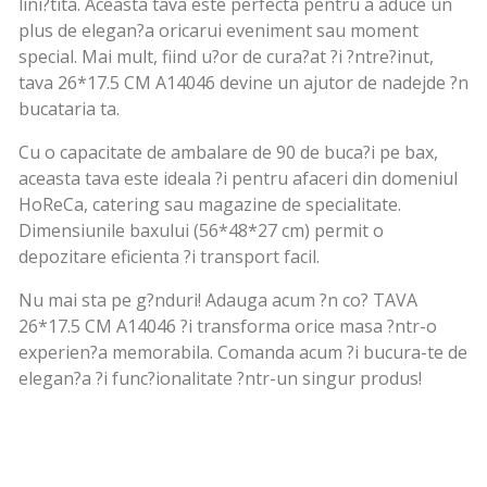
lini?tita. Aceasta tava este perfecta pentru a aduce un
plus de elegan?a oricarui eveniment sau moment
special. Mai mult, fiind u?or de cura?at ?i ?ntre?inut,
tava 26*17.5 CM A14046 devine un ajutor de nadejde ?n
bucataria ta.
Cu o capacitate de ambalare de 90 de buca?i pe bax,
aceasta tava este ideala ?i pentru afaceri din domeniul
HoReCa, catering sau magazine de specialitate.
Dimensiunile baxului (56*48*27 cm) permit o
depozitare eficienta ?i transport facil.
Nu mai sta pe g?nduri! Adauga acum ?n co? TAVA
26*17.5 CM A14046 ?i transforma orice masa ?ntr-o
experien?a memorabila. Comanda acum ?i bucura-te de
elegan?a ?i func?ionalitate ?ntr-un singur produs!