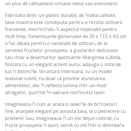
un plus de rafinament oricarei mese sau eveniment.
Fabricata dintr-un plastic durabil, de ?nalta calitate,
tava noastra este conceputa pentru a rezista utilizarii
frecvente, men?in?ndu-?i aspectul impecabil pentru
mult timp. Dimensiunile generoase de 26 x 17.5 x 4.5 cm
o fac ideala pentru o varietate de utilizari, de la
servirea fructelor proaspete, a gustarilor delicioase
sau chiar a deserturilor apetisante. Marginea subtila,
finisata cu un elegant accent auriu, adauga o nota de
lux ?i distinc?ie. Structura interioara, cu un model
texturat subtil, nu doar ca previne alunecarea
alimentelor, dar ?i reflecta lumina ?ntr-un mod
atragator, pun?nd ?n valoare con?inutul tavei.
Imagineaza-?i cum ar arata o selec?ie de br?nzeturi
fine, aranjate elegant pe aceasta tava, la o petrecere cu
prietenii. Sau, imagineaza-?i un mic dejun colorat, cu
fructe proaspete ?i iaurt, servit cu stil ?ntr-o diminea?a