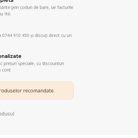
pletă
rite prin coduri de bare, iar facturile
u INI.
a 0744 910 450 și discuți direct cu un
nalizate
esc prețuri speciale, cu discounturi
n cont
produselor recomandate.
rodusul