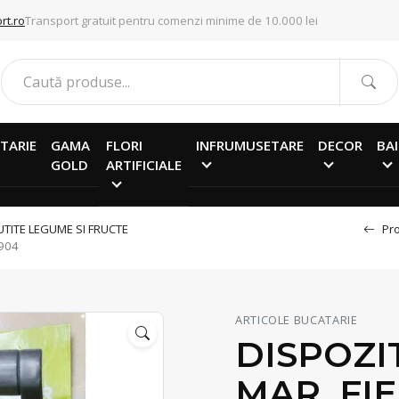
rt.ro
Transport gratuit pentru comenzi minime de 10.000 lei
TARIE
GAMA
FLORI
INFRUMUSETARE
DECOR
BAI
GOLD
ARTIFICIALE
UTITE LEGUME SI FRUCTE
Pro
1904
ARTICOLE BUCATARIE
DISPOZIT
MAR, FI