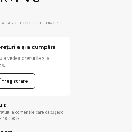
ATARIE, CUTITE LEGUME SI
rețurile și a cumpăra
 a vedea prețurile și a
oș.
Înregistrare
uit
ratuit la comenzile care depășesc
 10.000 lei