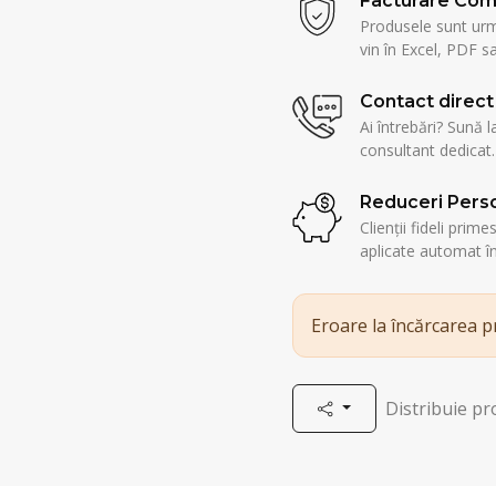
Facturare Com
Produsele sunt urmă
vin în Excel, PDF sa
Contact direct
Ai întrebări? Sună l
consultant dedicat.
Reduceri Perso
Clienții fideli prim
aplicate automat î
Eroare la încărcarea 
Distribuie p