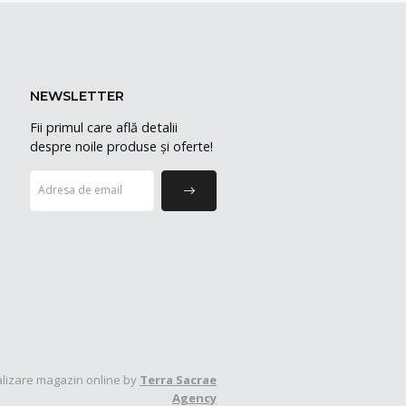
NEWSLETTER
Fii primul care află detalii
despre noile produse și oferte!
lizare magazin online by
Terra Sacrae
Agency