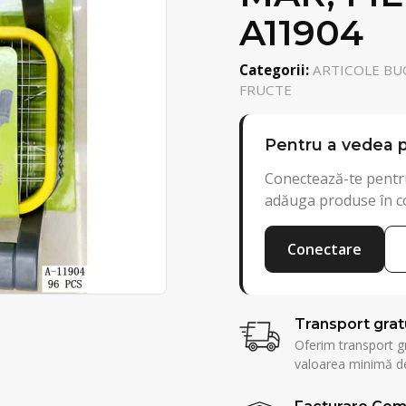
A11904
Categorii:
ARTICOLE BUC
FRUCTE
Pentru a vedea p
Conectează-te pentru
adăuga produse în c
Conectare
Transport grat
Oferim transport g
valoarea minimă de