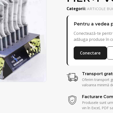
Categorii:
ARTICOLE BUC
Pentru a vedea p
Conectează-te pentru
adăuga produse în c
Conectare
Transport grat
Oferim transport g
valoarea minimă de
Facturare Com
Produsele sunt urmă
vin în Excel, PDF sa