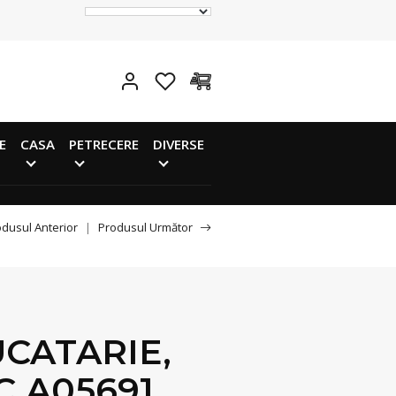
E
CASA
PETRECERE
DIVERSE
dusul Anterior
|
Produsul Următor
UCATARIE,
C A05691