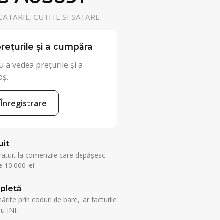
ATARIE, CUTITE SI SATARE
rețurile și a cumpăra
 a vedea prețurile și a
oș.
Înregistrare
uit
ratuit la comenzile care depășesc
 10.000 lei
pletă
rite prin coduri de bare, iar facturile
u INI.