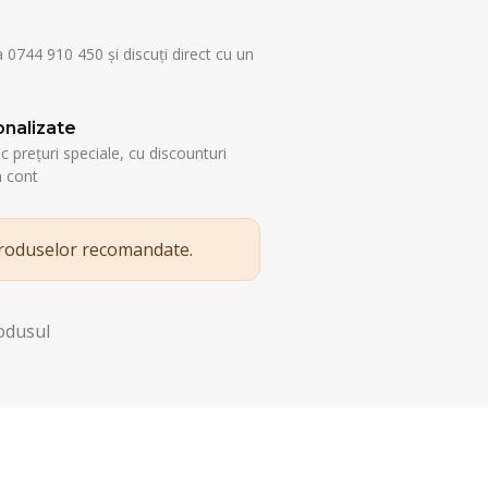
a 0744 910 450 și discuți direct cu un
nalizate
esc prețuri speciale, cu discounturi
n cont
produselor recomandate.
rodusul