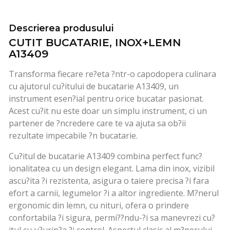
Descrierea produsului
CUTIT BUCATARIE, INOX+LEMN
A13409
Transforma fiecare re?eta ?ntr-o capodopera culinara
cu ajutorul cu?itului de bucatarie A13409, un
instrument esen?ial pentru orice bucatar pasionat.
Acest cu?it nu este doar un simplu instrument, ci un
partener de ?ncredere care te va ajuta sa ob?ii
rezultate impecabile ?n bucatarie.
Cu?itul de bucatarie A13409 combina perfect func?
ionalitatea cu un design elegant. Lama din inox, vizibil
ascu?ita ?i rezistenta, asigura o taiere precisa ?i fara
efort a carnii, legumelor ?i a altor ingrediente. M?nerul
ergonomic din lemn, cu nituri, ofera o prindere
confortabila ?i sigura, permi??ndu-?i sa manevrezi cu?
itul cu u?urin?a ?i control. Aspectul clasic al m?nerului