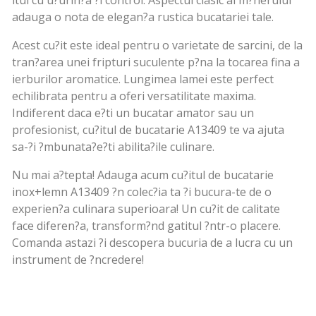
adauga o nota de elegan?a rustica bucatariei tale.
Acest cu?it este ideal pentru o varietate de sarcini, de la
tran?area unei fripturi suculente p?na la tocarea fina a
ierburilor aromatice. Lungimea lamei este perfect
echilibrata pentru a oferi versatilitate maxima.
Indiferent daca e?ti un bucatar amator sau un
profesionist, cu?itul de bucatarie A13409 te va ajuta
sa-?i ?mbunata?e?ti abilita?ile culinare.
Nu mai a?tepta! Adauga acum cu?itul de bucatarie
inox+lemn A13409 ?n colec?ia ta ?i bucura-te de o
experien?a culinara superioara! Un cu?it de calitate
face diferen?a, transform?nd gatitul ?ntr-o placere.
Comanda astazi ?i descopera bucuria de a lucra cu un
instrument de ?ncredere!