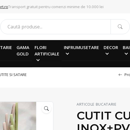
rt.ro
Transport gratuit pentru comenzi minime de 10.000 lei
TARIE
GAMA
FLORI
INFRUMUSETARE
DECOR
BAI
GOLD
ARTIFICIALE
UTITE SI SATARE
Pro
ARTICOLE BUCATARIE
CUTIT C
INOX+PV