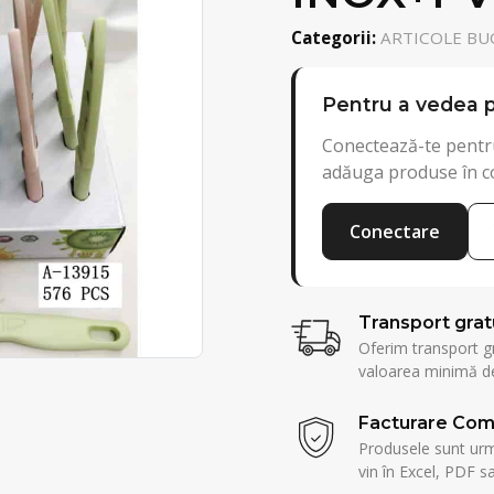
Categorii:
ARTICOLE BUC
Pentru a vedea p
Conectează-te pentru
adăuga produse în c
Conectare
Transport grat
Oferim transport g
valoarea minimă de
Facturare Com
Produsele sunt urmă
vin în Excel, PDF sa