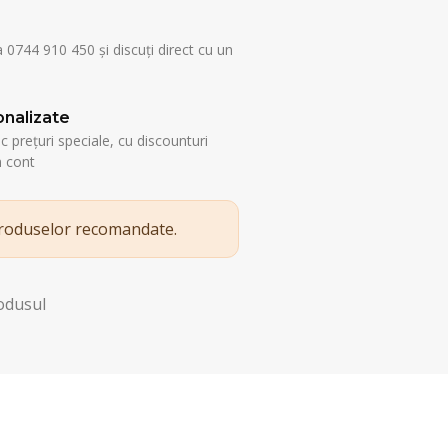
a 0744 910 450 și discuți direct cu un
nalizate
esc prețuri speciale, cu discounturi
n cont
produselor recomandate.
rodusul