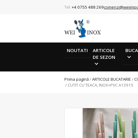
Tel:
+4 0755 488 269
comenzi@weiimpo
NOUTATI
ARTICOLE
BUCA
DE SEZON
Prima pagină
/
ARTICOLE BUCATARIE
/
C
/ CUTIT CU TEACA, INOX+PVC A13915