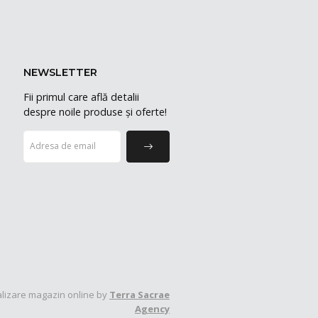
NEWSLETTER
Fii primul care află detalii
despre noile produse și oferte!
lizare magazin online by
Terra Sacrae
Agency