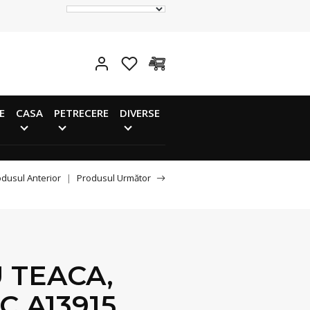
E
CASA
PETRECERE
DIVERSE
dusul Anterior
|
Produsul Următor
U TEACA,
C A13915