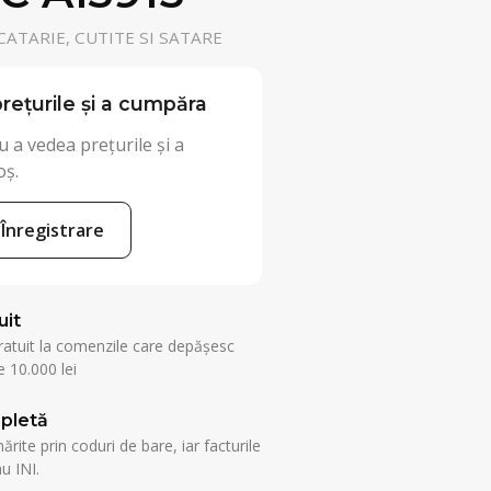
ATARIE, CUTITE SI SATARE
rețurile și a cumpăra
 a vedea prețurile și a
oș.
Înregistrare
uit
ratuit la comenzile care depășesc
 10.000 lei
pletă
rite prin coduri de bare, iar facturile
u INI.