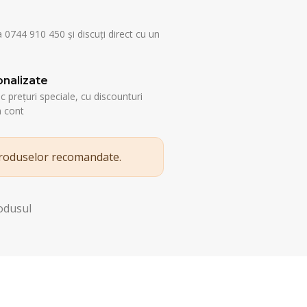
a 0744 910 450 și discuți direct cu un
nalizate
esc prețuri speciale, cu discounturi
n cont
produselor recomandate.
rodusul