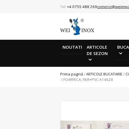
Tel:
+4 0755 488 269
comenzi@weiimpo
NOUTATI
ARTICOLE
BUCA
DE SEZON
Prima pagină
/
ARTICOLE BUCATARIE
/
C
/ FOARFECA, FIER+PVC A14628