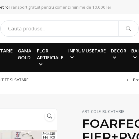
rt.ro
Transport gratuit pentru comenzi minime de 10.000 lei
TARIE
GAMA
FLORI
INFRUMUSETARE
DECOR
BAI
GOLD
ARTIFICIALE
UTITE SI SATARE
Pro
ARTICOLE BUCATARIE
FOARFEC
FIER+PV