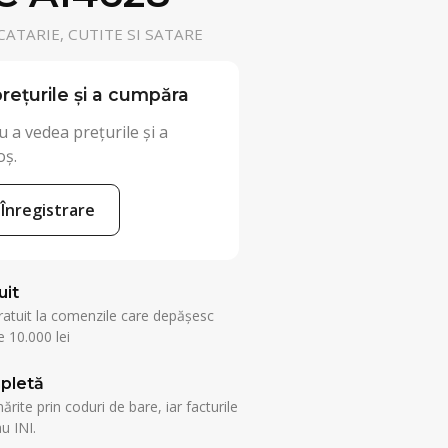
ATARIE, CUTITE SI SATARE
rețurile și a cumpăra
 a vedea prețurile și a
oș.
Înregistrare
uit
ratuit la comenzile care depășesc
 10.000 lei
pletă
rite prin coduri de bare, iar facturile
u INI.