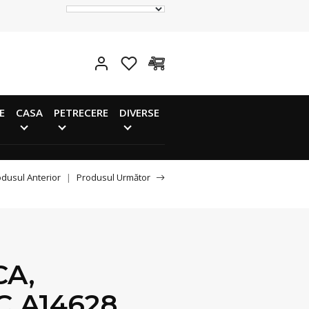
E
CASA
PETRECERE
DIVERSE
dusul Anterior
|
Produsul Următor
A,
C A14628