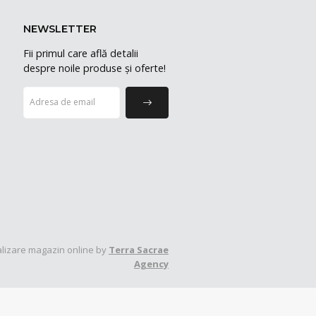
NEWSLETTER
Fii primul care află detalii
despre noile produse și oferte!
lizare magazin online by
Terra Sacrae
Agency