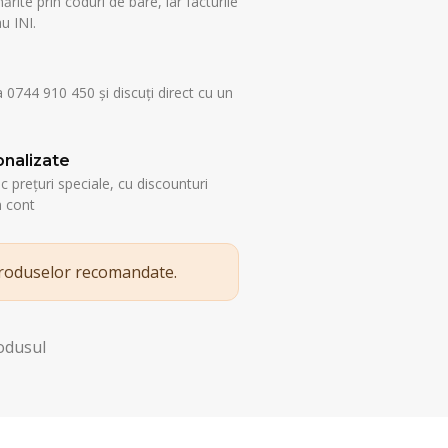
rite prin coduri de bare, iar facturile
u INI.
a 0744 910 450 și discuți direct cu un
nalizate
esc prețuri speciale, cu discounturi
n cont
produselor recomandate.
rodusul