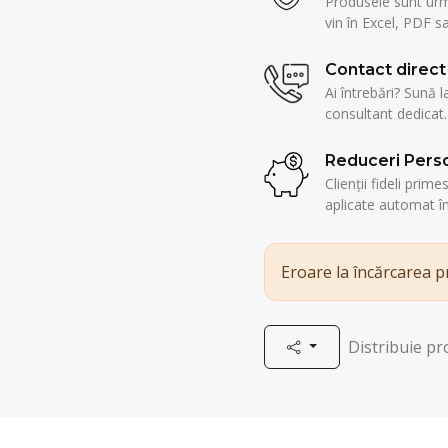
Produsele sunt urmă
vin în Excel, PDF sa
Contact direct
Ai întrebări? Sună l
consultant dedicat.
Reduceri Perso
Clienții fideli prim
aplicate automat î
Eroare la încărcarea 
Distribuie p