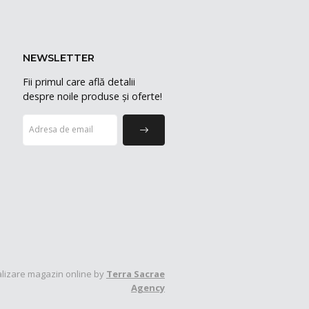
NEWSLETTER
Fii primul care află detalii
despre noile produse și oferte!
lizare magazin online by
Terra Sacrae
Agency