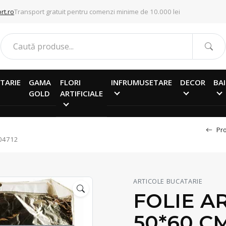
rt.ro
Transport gratuit pentru comenzi minime de 10.000 lei
TARIE
GAMA
FLORI
INFRUMUSETARE
DECOR
BAI
GOLD
ARTIFICIALE
Pro
A04712
ARTICOLE BUCATARIE
FOLIE A
50*60 CM