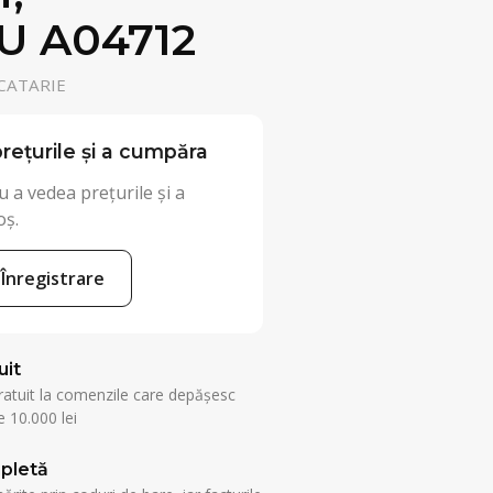
U A04712
CATARIE
rețurile și a cumpăra
 a vedea prețurile și a
oș.
Înregistrare
uit
ratuit la comenzile care depășesc
 10.000 lei
pletă