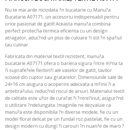
Nu te mai arde niciodata ?n bucatarie cu Manu?a
Bucatarie A07171, un accesoriu indispensabil pentru
orice pasionat de gatit! Aceasta manu?a combina
perfect protec?ia termica eficienta cu un design
atragator, aduc?nd un plus de culoare ?i stil ?n spa?iul
tau culinar.
Fabricata din material textil rezistent, manu?a
bucatarie A07171 ofera o bariera sigura ?ntre m?na ta
?i suprafe?ele fierbin?i ale vaselor de gatit, tavilor
scoase din cuptor sau gratarelor. Dimensiunile sale de
24×16 cm asigura o acoperire adecvata a m?inii ?i a
antebra?ului, reduc?nd riscul de arsuri. Materialul textil
de calitate este u?or de cura?at ?i ?ntre?inut, asigur?nd
o utilizare ?ndelungata. Imaginile ne dezvaluie ca
manu?a este disponibila ?n diverse modele, fie cu un
model floral delicat pe un fundal roz pastelat, fie cu un
design modern cu dungi ?i carouri ?n nuan?e de maro ?