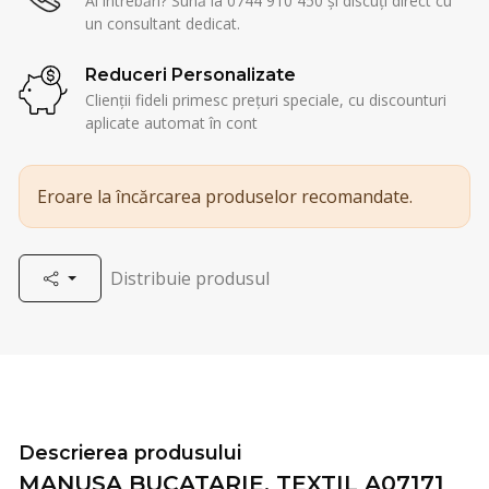
Ai întrebări? Sună la 0744 910 450 și discuți direct cu
un consultant dedicat.
Reduceri Personalizate
Clienții fideli primesc prețuri speciale, cu discounturi
aplicate automat în cont
Eroare la încărcarea produselor recomandate.
Distribuie produsul
Descrierea produsului
MANUSA BUCATARIE, TEXTIL A07171