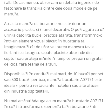
i alb. De asemenea, observam un detaliu ingenios de
festonare la tranzi?ia dintre cele doua modele de pe
manu?a.
Aceasta manu?a de bucatarie nu este doar un
accesoriu practic, ci ?i unul decorativ. O po?i aga?a cu u?
urin?a datorita buclei practice ata?ata, transform?nd-o
?ntr-un element vizual placut ?n bucataria ta.
Imagineaza-?i c?t de u?or vei putea manevra tavile
fierbin?i cu lasagna, scoate placinte aburinde din
cuptor sau proteja m?inile ?n timp ce prepari un gratar
delicios, fara teama de arsuri.
Disponibila ?i ?n cantita?i mai mari, de 10 buca?i per set
sau 500 buca?i per bax, manu?a bucatarie A07171 este
ideala ?i pentru restaurante, hoteluri sau alte afaceri
din industria ospitalita?ii.
Nu mai am?na! Adauga acum manu?a bucatarie A07171
?n co? ?i transforma experien?a ta ?n bucatarie ?ntr-