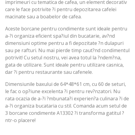
imprimeuri cu tematica de cafea, un element decorativ
care le face potrivite ?i pentru depozitarea cafelei
macinate sau a boabelor de cafea.
Aceste borcane pentru condimente sunt ideale pentru
a-?i organiza eficient spa?iul din bucatarie, av?nd
dimensiuni optime pentru a fi depozitate ?n dulapuri
sau pe rafturi. Nu mai pierde timp caut?nd condimentul
potrivit! Cu setul nostru, vei avea totul la ?ndem?na,
gata de utilizare. Sunt ideale pentru utilizare casnica,
dar ?i pentru restaurante sau cafenele.
Dimensiunile baxului de 64*48*61 cm, cu 60 de seturi,
le fac o op?iune excelenta ?i pentru rev?nzatori. Nu
rata ocazia de a-?i ?mbunata?i experien?a culinara ?i de
a-?i organiza bucataria cu stil. Comanda acum setul de
3 borcane condimente A13302 ?i transforma gatitul ?
ntr-o placere!