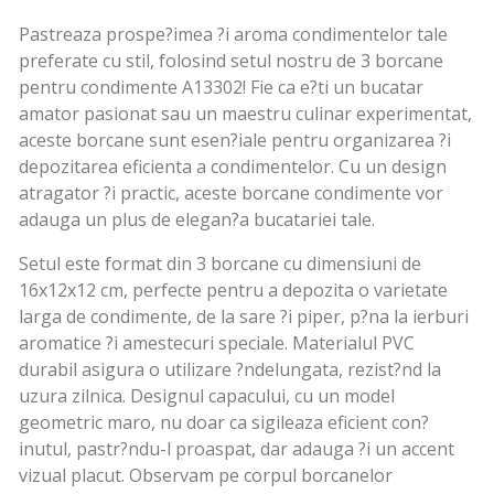
Pastreaza prospe?imea ?i aroma condimentelor tale
preferate cu stil, folosind setul nostru de 3 borcane
pentru condimente A13302! Fie ca e?ti un bucatar
amator pasionat sau un maestru culinar experimentat,
aceste borcane sunt esen?iale pentru organizarea ?i
depozitarea eficienta a condimentelor. Cu un design
atragator ?i practic, aceste borcane condimente vor
adauga un plus de elegan?a bucatariei tale.
Setul este format din 3 borcane cu dimensiuni de
16x12x12 cm, perfecte pentru a depozita o varietate
larga de condimente, de la sare ?i piper, p?na la ierburi
aromatice ?i amestecuri speciale. Materialul PVC
durabil asigura o utilizare ?ndelungata, rezist?nd la
uzura zilnica. Designul capacului, cu un model
geometric maro, nu doar ca sigileaza eficient con?
inutul, pastr?ndu-l proaspat, dar adauga ?i un accent
vizual placut. Observam pe corpul borcanelor