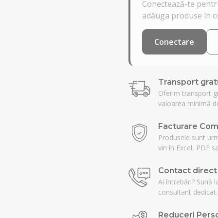
Conectează-te pentru
adăuga produse în c
Conectare
Transport grat
Oferim transport g
valoarea minimă de
Facturare Com
Produsele sunt urmă
vin în Excel, PDF sa
Contact direct
Ai întrebări? Sună l
consultant dedicat.
Reduceri Perso