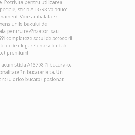
. Potrivita pentru utilizarea
speciale, sticla A13798 va aduce
finament. Vine ambalata ?n
imensiunile baxului de
eala pentru rev?nzatori sau
??i completeze setul de accesorii
strop de elegan?a meselor tale
otet premium!
acum sticla A13798 ?i bucura-te
ionalitate ?n bucataria ta. Un
entru orice bucatar pasionat!