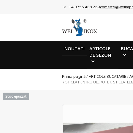
Tel:
+4 0755 488 269
comenzi@weiimpo
NOUTATI
ARTICOLE
BUCA
DE SEZON
Prima pagină
/
ARTICOLE BUCATARIE
/
A
/ STICLA PENTRU ULEI/OTET, STICLA+L