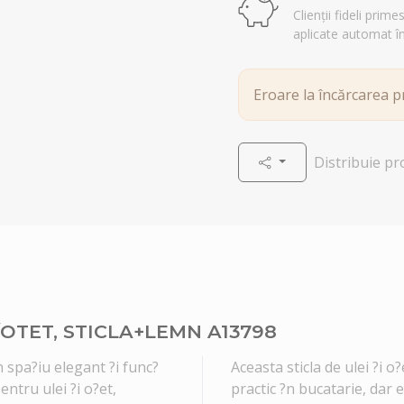
Clienții fideli prim
aplicate automat î
Eroare la încărcarea 
Distribuie p
/OTET, STICLA+LEMN A13798
 spa?iu elegant ?i func?
Aceasta sticla de ulei ?i 
entru ulei ?i o?et,
practic ?n bucatarie, dar 