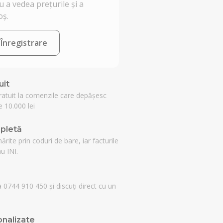
 a vedea prețurile și a
oș.
Înregistrare
uit
ratuit la comenzile care depășesc
 10.000 lei
pletă
rite prin coduri de bare, iar facturile
u INI.
a 0744 910 450 și discuți direct cu un
nalizate