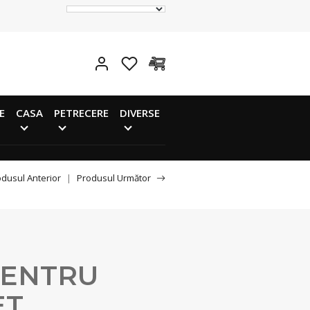
E
CASA
PETRECERE
DIVERSE
dusul Anterior
|
Produsul Următor
PENTRU
T,