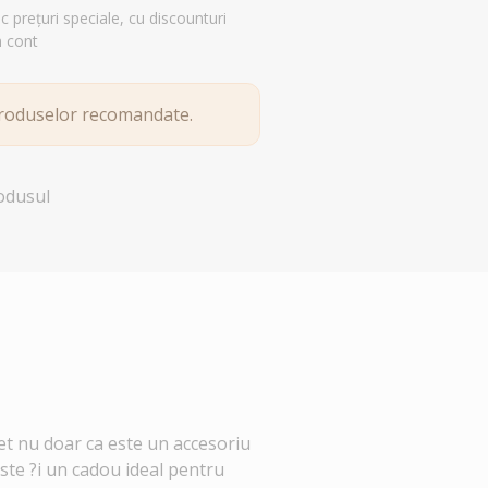
esc prețuri speciale, cu discounturi
n cont
produselor recomandate.
rodusul
o?et nu doar ca este un accesoriu
este ?i un cadou ideal pentru