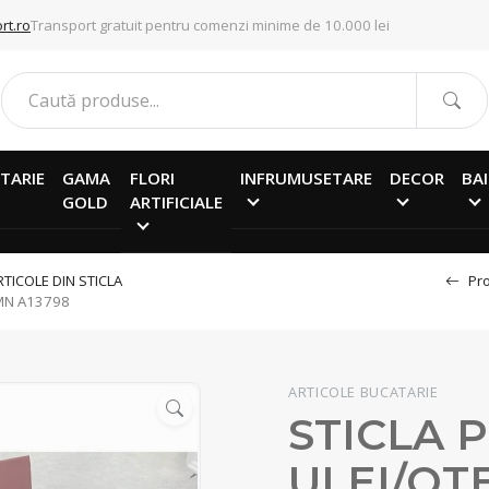
rt.ro
Transport gratuit pentru comenzi minime de 10.000 lei
TARIE
GAMA
FLORI
INFRUMUSETARE
DECOR
BAI
GOLD
ARTIFICIALE
RTICOLE DIN STICLA
Pro
EMN A13798
ARTICOLE BUCATARIE
STICLA 
ULEI/OTE