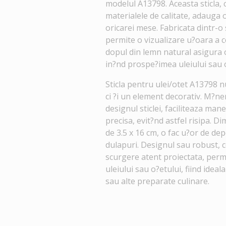
modelul A13798. Aceasta sticla, c
materialele de calitate, adauga 
oricarei mese. Fabricata dintr-o 
permite o vizualizare u?oara a c
dopul din lemn natural asigura 
in?nd prospe?imea uleiului sau o
Sticla pentru ulei/otet A13798 n
ci ?i un element decorativ. M?ne
designul sticlei, faciliteaza man
precisa, evit?nd astfel risipa. D
de 3.5 x 16 cm, o fac u?or de dep
dulapuri. Designul sau robust, 
scurgere atent proiectata, perm
uleiului sau o?etului, fiind ideal
sau alte preparate culinare.