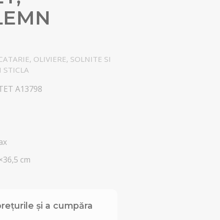
LEMN
ATARIE, OLIVIERE, SOLNITE SI
 STICLA
TET A13798
ax
×36,5 cm
rețurile și a cumpăra