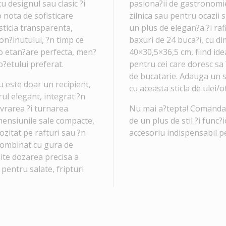
u designul sau clasic ?i
pasiona?ii de gastronomie
o nota de sofisticare
zilnica sau pentru ocazii 
sticla transparenta,
un plus de elegan?a ?i ra
on?inutului, ?n timp ce
baxuri de 24 buca?i, cu d
o etan?are perfecta, men?
40×30,5×36,5 cm, fiind id
?etului preferat.
pentru cei care doresc sa 
de bucatarie. Adauga un 
u este doar un recipient,
cu aceasta sticla de ulei/
rul elegant, integrat ?n
evrarea ?i turnarea
Nu mai a?tepta! Comanda 
imensiunile sale compacte,
de un plus de stil ?i func?
ozitat pe rafturi sau ?n
accesoriu indispensabil p
combinat cu gura de
ite dozarea precisa a
a pentru salate, fripturi