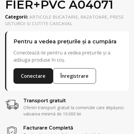
FIER+PVC A04071
Categorii:
ARTICOLE BUCATARIE, RAZATOARE, PRESE
USTUROI SI CUTITE CASCAVAL
Pentru a vedea prețurile și a cumpăra
Conectează-te pentru a vedea prețurile și a
adăuga produse în coș.
Conectare
Înregistrare
Transport gratuit
Oferim transport gratuit la comenzile care depășesc
valoarea minimă de 10.000 lei
Facturare Completă