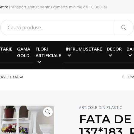
rt.ro
Transport gratuit pentru comenzi minime de 10.000 lei
TARIE
GAMA
FLORI
INFRUMUSETARE
DECOR
BAI
GOLD
ARTIFICIALE
ERVETE MASA
Pro
ARTICOLE DIN PLASTIC
FATA DE
137*183,