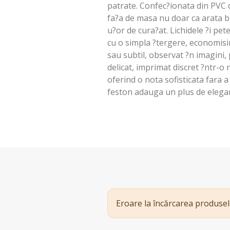
patrate. Confec?ionata din PVC d
fa?a de masa nu doar ca arata bi
u?or de cura?at. Lichidele ?i pe
cu o simpla ?tergere, economisin
sau subtil, observat ?n imagini,
delicat, imprimat discret ?ntr-o
oferind o nota sofisticata fara a
feston adauga un plus de elegan
Eroare la încărcarea produsel