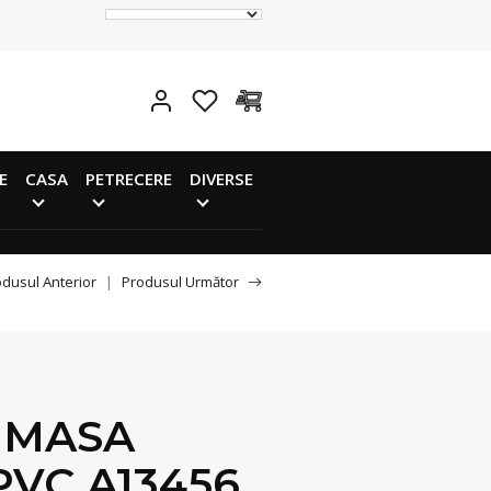
E
CASA
PETRECERE
DIVERSE
dusul Anterior
|
Produsul Următor
 MASA
 PVC A13456