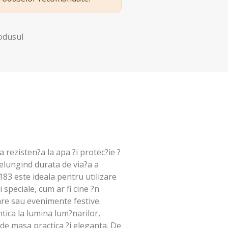
rodusul
 rezisten?a la apa ?i protec?ie ?
relungind durata de via?a a
83 este ideala pentru utilizare
i speciale, cum ar fi cine ?n
are sau evenimente festive.
tica la lumina lum?narilor,
 de masa practica ?i eleganta. De