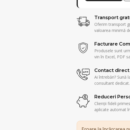
Transport grat
Oferim transport g
valoarea minimă de
Facturare Com
Produsele sunt urmă
vin în Excel, PDF sa
Contact direct
Ai întrebări? Sună l
consultant dedicat.
Reduceri Perso
Clienții fideli prim
aplicate automat î
Eroare la încărcarea 