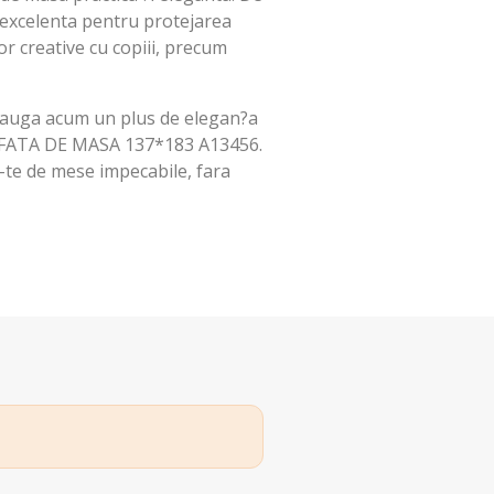
 excelenta pentru protejarea
or creative cu copiii, precum
dauga acum un plus de elegan?a
cu FATA DE MASA 137*183 A13456.
-te de mese impecabile, fara