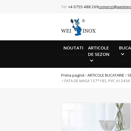
Tel:
+4 0755 488 269
comenzi@weiimpo
NOUTATI
ARTICOLE
BUCA
DE SEZON
Prima pagină
/
ARTICOLE BUCATARIE
/
S
/ FATA DE MASA 137*183, PVC A13456