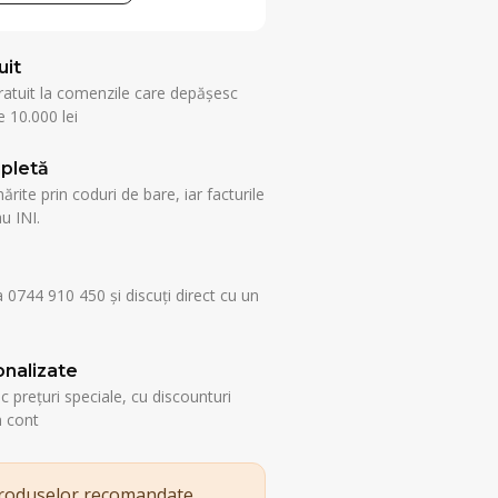
uit
ratuit la comenzile care depășesc
 10.000 lei
pletă
rite prin coduri de bare, iar facturile
u INI.
a 0744 910 450 și discuți direct cu un
nalizate
esc prețuri speciale, cu discounturi
n cont
produselor recomandate.