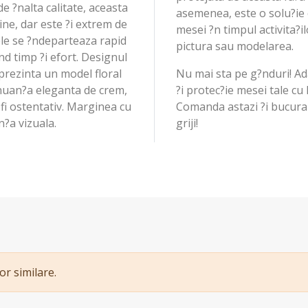
e ?nalta calitate, aceasta
asemenea, este o solu?ie
ne, dar este ?i extrem de
mesei ?n timpul activita?il
tele se ?ndeparteaza rapid
pictura sau modelarea.
d timp ?i efort. Designul
 prezinta un model floral
Nu mai sta pe g?nduri! A
 nuan?a eleganta de crem,
?i protec?ie mesei tale 
 fi ostentativ. Marginea cu
Comanda astazi ?i bucura
?a vizuala.
griji!
or similare.