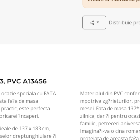
Distribuie p
3, PVC A13456
 ocazie speciala cu FATA
Materialul din PVC confera
ta fa?a de masa
mpotriva zg?rieturilor, p
 practic, este perfecta
mesei. Fata de masa 137*1
oricarei ?ncaperi.
zilnica, dar ?i pentru ocazi
familie, petreceri anivers
deale de 137 x 183 cm,
Imagina?i-va o cina roman
selor dreptunghiulare ?i
protejata de aceasta fa?a