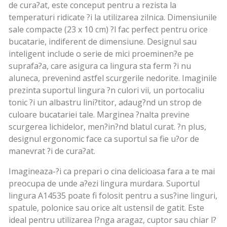
de cura?at, este conceput pentru a rezista la
temperaturi ridicate ?i la utilizarea zilnica. Dimensiunile
sale compacte (23 x 10 cm) ?l fac perfect pentru orice
bucatarie, indiferent de dimensiune. Designul sau
inteligent include o serie de mici proeminen?e pe
suprafa?a, care asigura ca lingura sta ferm ?i nu
aluneca, prevenind astfel scurgerile nedorite. Imaginile
prezinta suportul lingura ?n culori vii, un portocaliu
tonic ?i un albastru lini?titor, adaug?nd un strop de
culoare bucatariei tale. Marginea ?nalta previne
scurgerea lichidelor, men?in?nd blatul curat. ?n plus,
designul ergonomic face ca suportul sa fie u?or de
manevrat ?i de cura?at.
Imagineaza-?i ca prepari o cina delicioasa fara a te mai
preocupa de unde a?ezi lingura murdara. Suportul
lingura A14535 poate fi folosit pentru a sus?ine linguri,
spatule, polonice sau orice alt ustensil de gatit. Este
ideal pentru utilizarea l?nga aragaz, cuptor sau chiar l?