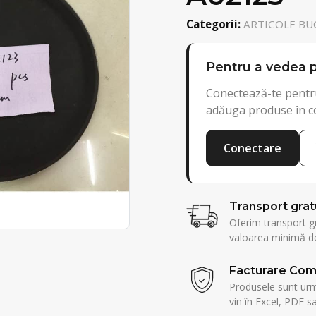
Categorii:
ARTICOLE BUC
Pentru a vedea p
Conectează-te pentru
adăuga produse în c
Conectare
Transport grat
Oferim transport g
valoarea minimă de
Facturare Com
Produsele sunt urmă
vin în Excel, PDF sa