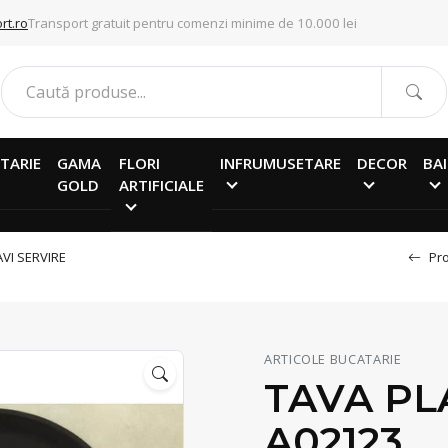
rt.ro
Transport gratuit pentru comenzi minime de 10.000 lei
TARIE
GAMA
FLORI
INFRUMUSETARE
DECOR
BAI
GOLD
ARTIFICIALE
AVI SERVIRE
Pro
ARTICOLE BUCATARIE
TAVA PL
A02123