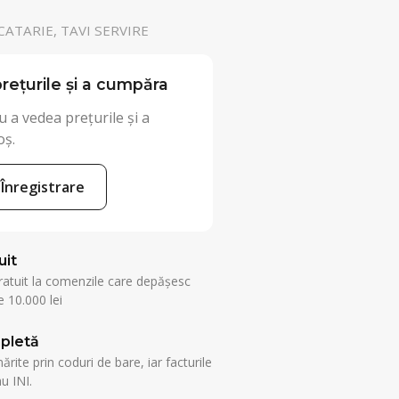
ATARIE, TAVI SERVIRE
rețurile și a cumpăra
 a vedea prețurile și a
oș.
Înregistrare
uit
ratuit la comenzile care depășesc
 10.000 lei
pletă
rite prin coduri de bare, iar facturile
u INI.