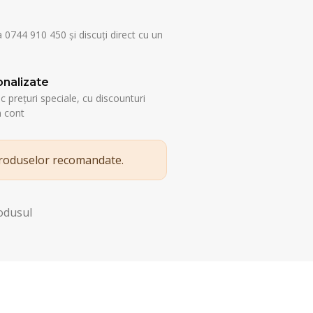
a 0744 910 450 și discuți direct cu un
nalizate
esc prețuri speciale, cu discounturi
n cont
produselor recomandate.
rodusul