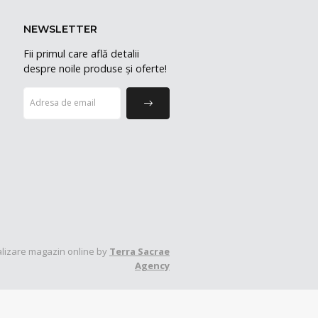
NEWSLETTER
Fii primul care află detalii
despre noile produse și oferte!
lizare magazin online by
Terra Sacrae
Agency