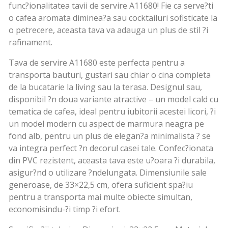
func?ionalitatea tavii de servire A11680! Fie ca serve?ti
o cafea aromata diminea?a sau cocktailuri sofisticate la
o petrecere, aceasta tava va adauga un plus de stil ?i
rafinament.
Tava de servire A11680 este perfecta pentru a
transporta bauturi, gustari sau chiar o cina completa
de la bucatarie la living sau la terasa. Designul sau,
disponibil ?n doua variante atractive – un model cald cu
tematica de cafea, ideal pentru iubitorii acestei licori, ?i
un model modern cu aspect de marmura neagra pe
fond alb, pentru un plus de elegan?a minimalista ? se
va integra perfect ?n decorul casei tale. Confec?ionata
din PVC rezistent, aceasta tava este u?oara ?i durabila,
asigur?nd o utilizare ?ndelungata. Dimensiunile sale
generoase, de 33×22,5 cm, ofera suficient spa?iu
pentru a transporta mai multe obiecte simultan,
economisindu-?i timp ?i efort.