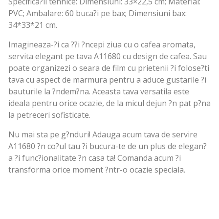
Specifica?ii tehnice: Dimensiuni: 33×22,5 cm; Material:
PVC; Ambalare: 60 buca?i pe bax; Dimensiuni bax:
34*33*21 cm.
Imagineaza-?i ca ??i ?ncepi ziua cu o cafea aromata,
servita elegant pe tava A11680 cu design de cafea. Sau
poate organizezi o seara de film cu prietenii ?i folose?ti
tava cu aspect de marmura pentru a aduce gustarile ?i
bauturile la ?ndem?na. Aceasta tava versatila este
ideala pentru orice ocazie, de la micul dejun ?n pat p?na
la petreceri sofisticate.
Nu mai sta pe g?nduri! Adauga acum tava de servire
A11680 ?n co?ul tau ?i bucura-te de un plus de elegan?
a ?i func?ionalitate ?n casa ta! Comanda acum ?i
transforma orice moment ?ntr-o ocazie speciala.