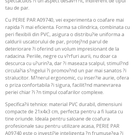
spectaculos ?i un aspect desav?r?it, indiferent de tipul
tau de par.
Cu PERIE PAR A09740, vei experimenta o coafare mai
rapida ?i mai eficienta. Forma sa cilindrica, combinata cu
peri flexibili din PVC, asigura o distribu?ie uniforma a
caldurii uscatorului de par, protej?nd parul de
deteriorare ?i oferind un volum impresionant de la
radacina. Periile, negre cu v?rfuri aurii, nu doar ca
descurca cu u?urin?a, dar ?i maseaza scalpul, stimul?nd
circula?ia s?ngelui ?i promov?nd un par mai sanatos ?i
stralucitor. M?nerul ergonomic, cu inser?ie aurie, ofera
o priza confortabila ?i sigura, facilit?nd manevrarea
periei chiar ?i ?n timpul coafarilor complexe.
Specifica?ii tehnice: material PVC durabil, dimensiuni
compacte de 21x4x3 cm, perfecta pentru a fi luata cu
tine oriunde. Ideala pentru saloane de coafura
profesionale sau pentru utilizare acasa, PERIE PAR
A09740 este o investi?ie inteligenta ?n frumuse?ea ?i