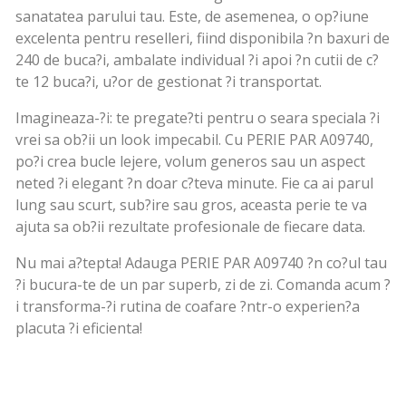
sanatatea parului tau. Este, de asemenea, o op?iune
excelenta pentru reselleri, fiind disponibila ?n baxuri de
240 de buca?i, ambalate individual ?i apoi ?n cutii de c?
te 12 buca?i, u?or de gestionat ?i transportat.
Imagineaza-?i: te pregate?ti pentru o seara speciala ?i
vrei sa ob?ii un look impecabil. Cu PERIE PAR A09740,
po?i crea bucle lejere, volum generos sau un aspect
neted ?i elegant ?n doar c?teva minute. Fie ca ai parul
lung sau scurt, sub?ire sau gros, aceasta perie te va
ajuta sa ob?ii rezultate profesionale de fiecare data.
Nu mai a?tepta! Adauga PERIE PAR A09740 ?n co?ul tau
?i bucura-te de un par superb, zi de zi. Comanda acum ?
i transforma-?i rutina de coafare ?ntr-o experien?a
placuta ?i eficienta!