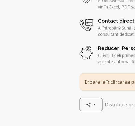
Produsele sunt urmă
vin în Excel, PDF sa
Contact direct
Ai întrebări? Sună l
consultant dedicat.
Reduceri Perso
Clienții fideli prim
aplicate automat î
Eroare la încărcarea 
Distribuie p