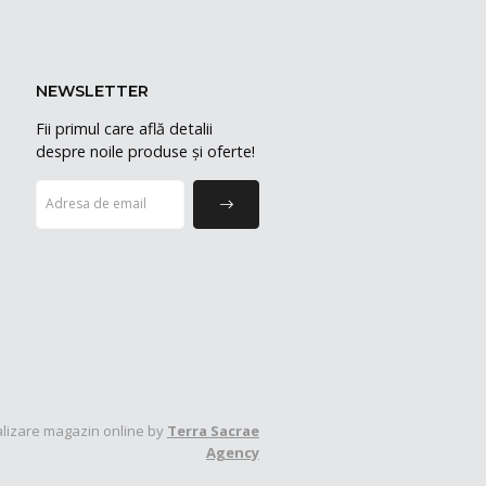
NEWSLETTER
Fii primul care află detalii
despre noile produse și oferte!
lizare magazin online by
Terra Sacrae
Agency