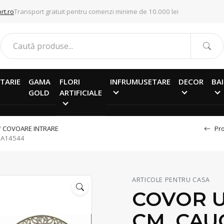
rt.ro
Transport gratuit pentru comenzi minime de 10.000 lei
TARIE
GAMA
FLORI
INFRUMUSETARE
DECOR
BAI
GOLD
ARTIFICIALE
/
COVOARE INTRARE
Pro
 A14544
ARTICOLE PENTRU CASA
COVOR U
CM, CAU