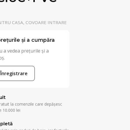
NTRU CASA, COVOARE INTRARE
rețurile și a cumpăra
 a vedea prețurile și a
oș.
Înregistrare
uit
ratuit la comenzile care depășesc
 10.000 lei
pletă