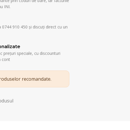
rite prin coduri de bare, iar facturile
u INI.
a 0744 910 450 și discuți direct cu un
nalizate
esc prețuri speciale, cu discounturi
n cont
produselor recomandate.
rodusul