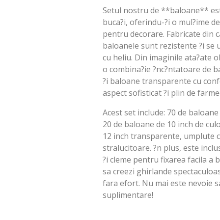
Setul nostru de **baloane** es
buca?i, oferindu-?i o mul?ime de 
pentru decorare. Fabricate din ca
baloanele sunt rezistente ?i se um
cu heliu. Din imaginile ata?ate 
o combina?ie ?nc?ntatoare de ba
?i baloane transparente cu confe
aspect sofisticat ?i plin de farme
Acest set include: 70 de baloane
20 de baloane de 10 inch de cul
12 inch transparente, umplute cu
stralucitoare. ?n plus, este incl
?i cleme pentru fixarea facila a
sa creezi ghirlande spectaculo
fara efort. Nu mai este nevoie s
suplimentare!