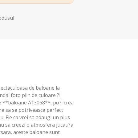
rodusul
pectaculoasa de baloane la
ndal foto plin de culoare ?i
de **baloane A13068**, po?i crea
re sa se potriveasca perfect
u. Fie ca vrei sa adaugi un plus
u sa creezi o atmosfera jucau?a
rsara, aceste baloane sunt