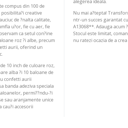
alegerea ideala.
te compus din 100 de
posibilita?i creative
Nu mai a?tepta! Transfor
uciuc de ?nalta calitate,
ntr-un succes garantat 
fla u?or, fie cu aer, fie
A13068**. Adauga acum ?n
observam ca setul con?ine
Stocul este limitat, coma
loane roz ?i albe, precum
nu ratezi ocazia de a crea
tti aurii, oferind un
c.
 de 10 inch de culoare roz,
oare alba ?i 10 baloane de
 confetti aurii
usa banda adeziva speciala
 baloanelor, permi??ndu-?i
ase sau aranjamente unice
a cau?i accesorii