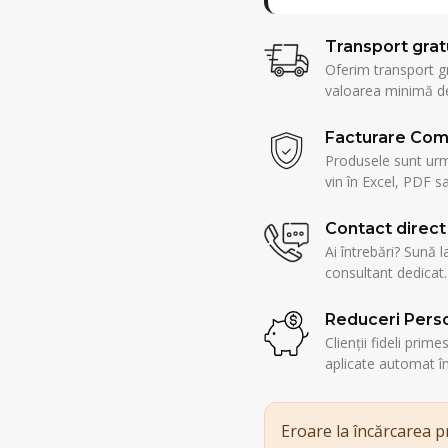
Transport grat
Oferim transport g
valoarea minimă de
Facturare Com
Produsele sunt urmă
vin în Excel, PDF sa
Contact direct
Ai întrebări? Sună l
consultant dedicat.
Reduceri Perso
Clienții fideli prim
aplicate automat î
Eroare la încărcarea 