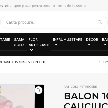
rt.ro
Transport gratuit pentru comenzi minime de 10.000 lei
TARIE
GAMA
FLORI
INFRUMUSETARE
DECOR
BAI
GOLD
ARTIFICIALE
ALOANE, LUMANARI SI CONFETTI
Pro
ARTICOLE PETRECERE
BALON 1
CAUCIUC