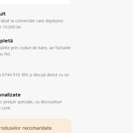
uit
ratuit la comenzile care depășesc
 10.000 lei
pletă
rite prin coduri de bare, iar facturile
u INI.
a 0744 910 450 și discuți direct cu un
nalizate
esc prețuri speciale, cu discounturi
n cont
produselor recomandate.