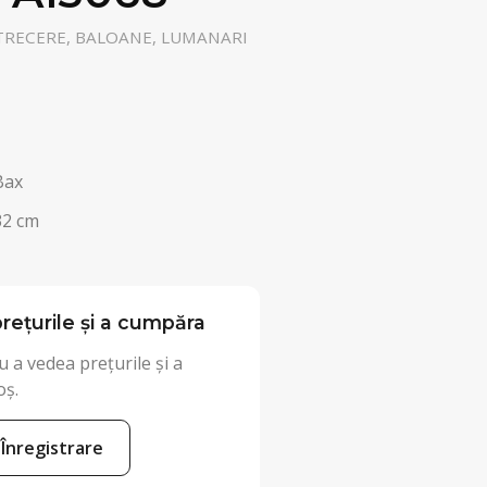
TRECERE, BALOANE, LUMANARI
Bax
32 cm
rețurile și a cumpăra
 a vedea prețurile și a
oș.
Înregistrare