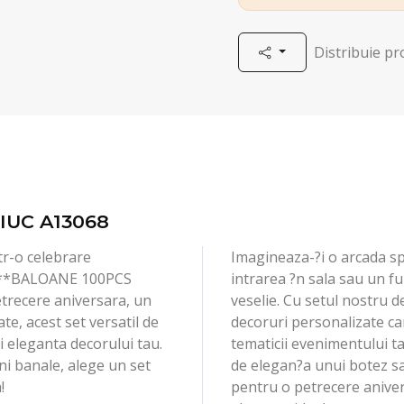
Distribuie p
IUC A13068
r-o celebrare
Imagineaza-?i o arcada s
e **BALOANE 100PCS
intrarea ?n sala sau un fu
etrecere aniversara, un
veselie. Cu setul nostru 
e, acest set versatil de
decoruri personalizate ca
i eleganta decorului tau.
tematicii evenimentului ta
i banale, alege un set
de elegan?a unui botez sa
!
pentru o petrecere anive