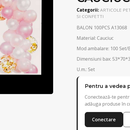
Categorii:
ARTICOLE PE
SI CONFETTI
BALON 100PCS A13068
Material: Cauciuc
Mod ambalare: 100 Set/
Dimensiuni bax: 53*70*
U.m.: Set
Pentru a vedea p
Conectează-te pentru
adăuga produse în c
Conectare