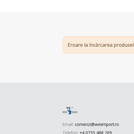
Eroare la încărcarea produsel
Email:
comenzi@weiimport.ro
Telefon:
+4 0755 488 269