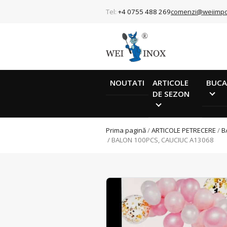
Tel:
+4 0755 488 269
comenzi@weiimpo
NOUTATI
ARTICOLE
BUCA
DE SEZON
Prima pagină
/
ARTICOLE PETRECERE
/
B
/ BALON 100PCS, CAUCIUC A13068