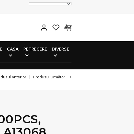
E
CASA
PETRECERE
DIVERSE
dusul Anterior
|
Produsul Următor
00PCS,
 A13068