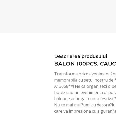
Descrierea produsului
BALON 100PCS, CAUC
Transforma orice eveniment ?nt
memorabila cu setul nostru d
A13068**! Fie ca organizezi o p
botez sau un eveniment corporat
baloane adauga o nota festiva ?
Nu te mai mul?umi cu decora?iun
care va impresiona cu siguran?a