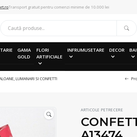
rt.ro
Transport gratuit pentru comenzi minime de 10.000 lei
TARIE
GAMA
FLORI
INFRUMUSETARE
DECOR
BAI
GOLD
ARTIFICIALE
ALOANE, LUMANARI SI CONFETTI
Pro
ARTICOLE PETRECERE
CONFETT
A13474