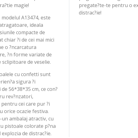
ra?tie magie!
pregate?te-te pentru o ex
distrac?ie!
i, modelul A13474, este
 atragatoare, ideala
nsiunile compacte de
 chiar ?i de cei mai mici
ine o ?ncarcatura
re, ?n forme variate de
 sclipitoare de veselie.
oalele cu confetti sunt
rien?a sigura ?i
ui de 56*38*35 cm, ce con?
tru rev?nzatori,
pentru cei care pur ?i
u orice ocazie festiva.
r-un ambalaj atractiv, cu
cu pistoale colorate p?na
 explozia de distrac?ie.