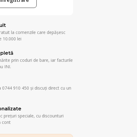
uit
ratuit la comenzile care depășesc
 10.000 lei
pletă
rite prin coduri de bare, iar facturile
u INI.
a 0744 910 450 și discuți direct cu un
nalizate
esc prețuri speciale, cu discounturi
n cont