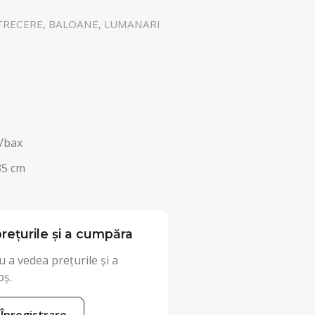
TRECERE, BALOANE, LUMANARI
/bax
35 cm
rețurile și a cumpăra
 a vedea prețurile și a
oș.
Înregistrare