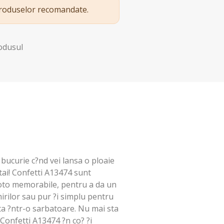
produselor recomandate.
rodusul
 bucurie c?nd vei lansa o ploaie
 tai! Confetti A13474 sunt
foto memorabile, pentru a da un
irilor sau pur ?i simplu pentru
ta ?ntr-o sarbatoare. Nu mai sta
onfetti A13474 ?n co? ?i