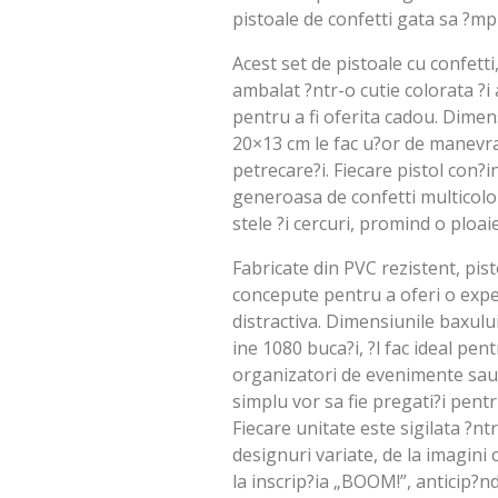
pistoale de confetti gata sa ?mp
Acest set de pistoale cu confett
ambalat ?ntr-o cutie colorata ?i
pentru a fi oferita cadou. Dime
20×13 cm le fac u?or de manevrat
petrecare?i. Fiecare pistol con?
generoasa de confetti multicolo
stele ?i cercuri, promind o ploaie
Fabricate din PVC rezistent, pist
concepute pentru a oferi o expe
distractiva. Dimensiunile baxul
ine 1080 buca?i, ?l fac ideal pen
organizatori de evenimente sau 
simplu vor sa fie pregati?i pentr
Fiecare unitate este sigilata ?nt
designuri variate, de la imagini 
la inscrip?ia „BOOM!”, anticip?nd