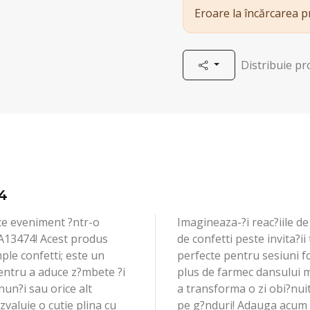
Eroare la încărcarea 
Distribuie p
4
ce eveniment ?ntr-o
Imagineaza-?i reac?iile de
 A13474! Acest produs
de confetti peste invita?ii
ple confetti; este un
perfecte pentru sesiuni 
pentru a aduce z?mbete ?i
plus de farmec dansului m
nun?i sau orice alt
a transforma o zi obi?nui
valuie o cutie plina cu
pe g?nduri! Adauga acum C