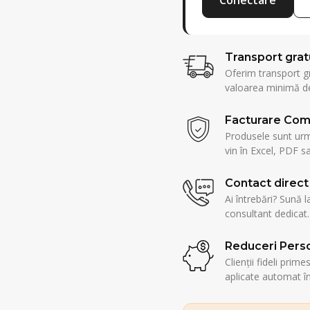
Transport grat
Oferim transport g
valoarea minimă de
Facturare Com
Produsele sunt urmă
vin în Excel, PDF sa
Contact direct
Ai întrebări? Sună l
consultant dedicat.
Reduceri Perso
Clienții fideli prim
aplicate automat î