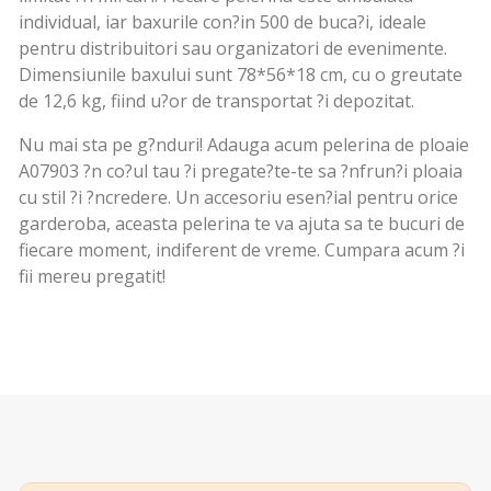
individual, iar baxurile con?in 500 de buca?i, ideale
pentru distribuitori sau organizatori de evenimente.
Dimensiunile baxului sunt 78*56*18 cm, cu o greutate
de 12,6 kg, fiind u?or de transportat ?i depozitat.
Nu mai sta pe g?nduri! Adauga acum pelerina de ploaie
A07903 ?n co?ul tau ?i pregate?te-te sa ?nfrun?i ploaia
cu stil ?i ?ncredere. Un accesoriu esen?ial pentru orice
garderoba, aceasta pelerina te va ajuta sa te bucuri de
fiecare moment, indiferent de vreme. Cumpara acum ?i
fii mereu pregatit!