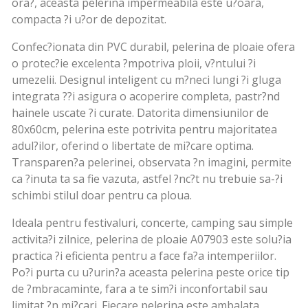
ora?, aceasta pelerina impermeabila este u?oara,
compacta ?i u?or de depozitat.
Confec?ionata din PVC durabil, pelerina de ploaie ofera
o protec?ie excelenta ?mpotriva ploii, v?ntului ?i
umezelii. Designul inteligent cu m?neci lungi ?i gluga
integrata ??i asigura o acoperire completa, pastr?nd
hainele uscate ?i curate. Datorita dimensiunilor de
80x60cm, pelerina este potrivita pentru majoritatea
adul?ilor, oferind o libertate de mi?care optima.
Transparen?a pelerinei, observata ?n imagini, permite
ca ?inuta ta sa fie vazuta, astfel ?nc?t nu trebuie sa-?i
schimbi stilul doar pentru ca ploua.
Ideala pentru festivaluri, concerte, camping sau simple
activita?i zilnice, pelerina de ploaie A07903 este solu?ia
practica ?i eficienta pentru a face fa?a intemperiilor.
Po?i purta cu u?urin?a aceasta pelerina peste orice tip
de ?mbracaminte, fara a te sim?i inconfortabil sau
limitat ?n mi?cari. Fiecare pelerina este ambalata