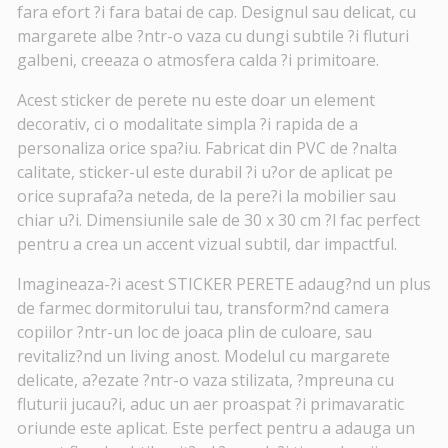
fara efort ?i fara batai de cap. Designul sau delicat, cu
margarete albe ?ntr-o vaza cu dungi subtile ?i fluturi
galbeni, creeaza o atmosfera calda ?i primitoare.
Acest sticker de perete nu este doar un element
decorativ, ci o modalitate simpla ?i rapida de a
personaliza orice spa?iu. Fabricat din PVC de ?nalta
calitate, sticker-ul este durabil ?i u?or de aplicat pe
orice suprafa?a neteda, de la pere?i la mobilier sau
chiar u?i. Dimensiunile sale de 30 x 30 cm ?l fac perfect
pentru a crea un accent vizual subtil, dar impactful.
Imagineaza-?i acest STICKER PERETE adaug?nd un plus
de farmec dormitorului tau, transform?nd camera
copiilor ?ntr-un loc de joaca plin de culoare, sau
revitaliz?nd un living anost. Modelul cu margarete
delicate, a?ezate ?ntr-o vaza stilizata, ?mpreuna cu
fluturii jucau?i, aduc un aer proaspat ?i primavaratic
oriunde este aplicat. Este perfect pentru a adauga un