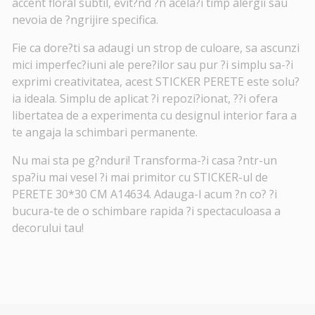
accent floral subtil, evit?nd ?n acela?i timp alergii sau
nevoia de ?ngrijire specifica.
Fie ca dore?ti sa adaugi un strop de culoare, sa ascunzi
mici imperfec?iuni ale pere?ilor sau pur ?i simplu sa-?i
exprimi creativitatea, acest STICKER PERETE este solu?
ia ideala. Simplu de aplicat ?i repozi?ionat, ??i ofera
libertatea de a experimenta cu designul interior fara a
te angaja la schimbari permanente.
Nu mai sta pe g?nduri! Transforma-?i casa ?ntr-un
spa?iu mai vesel ?i mai primitor cu STICKER-ul de
PERETE 30*30 CM A14634. Adauga-l acum ?n co? ?i
bucura-te de o schimbare rapida ?i spectaculoasa a
decorului tau!