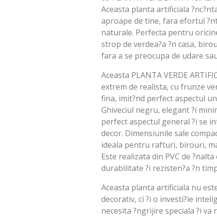
Aceasta planta artificiala ?nc?n
aproape de tine, fara efortul ?nt
naturale. Perfecta pentru orici
strop de verdea?a ?n casa, birou
fara a se preocupa de udare sau
Aceasta PLANTA VERDE ARTIFICIAL
extrem de realista, cu frunze ver
fina, imit?nd perfect aspectul un
Ghiveciul negru, elegant ?i min
perfect aspectul general ?i se i
decor. Dimensiunile sale compac
ideala pentru rafturi, birouri, m
Este realizata din PVC de ?nalta 
durabilitate ?i rezisten?a ?n timp
Aceasta planta artificiala nu es
decorativ, ci ?i o investi?ie intel
necesita ?ngrijire speciala ?i v