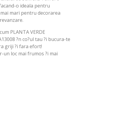
 facand-o ideala pentru
ti mai mari pentru decorarea
 revanzare.
 acum PLANTA VERDE
13008 ?n co?ul tau ?i bucura-te
 griji ?i fara efort!
r-un loc mai frumos ?i mai