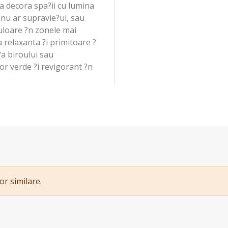
a decora spa?ii cu lumina
 nu ar supravie?ui, sau
uloare ?n zonele mai
relaxanta ?i primitoare ?
?a biroului sau
or verde ?i revigorant ?n
or similare.