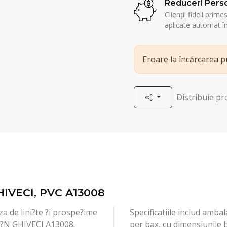
Reduceri Perso
Clienții fideli prim
aplicate automat î
Eroare la încărcarea 
Distribuie p
HIVECI, PVC A13008
a de lini?te ?i prospe?ime
Specificatiile includ amba
?N GHIVECI A13008.
per bax, cu dimensiunile 