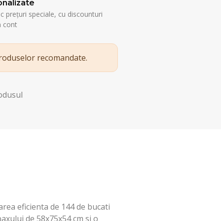
nalizate
esc prețuri speciale, cu discounturi
n cont
produselor recomandate.
rodusul
larea eficienta de 144 de bucati
baxului de 58x75x54 cm si o