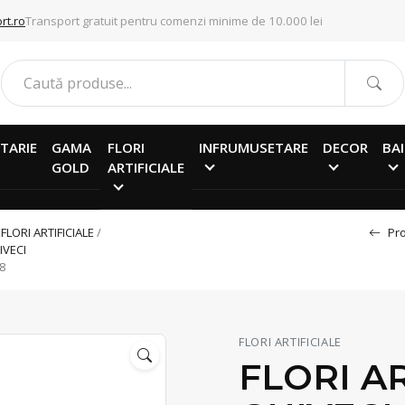
rt.ro
Transport gratuit pentru comenzi minime de 10.000 lei
TARIE
GAMA
FLORI
INFRUMUSETARE
DECOR
BAI
GOLD
ARTIFICIALE
/
FLORI ARTIFICIALE
/
Pro
IVECI
08
FLORI ARTIFICIALE
FLORI AR