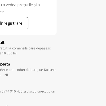
 a vedea prețurile și a
oș.
Înregistrare
uit
ratuit la comenzile care depășesc
 10.000 lei
pletă
rite prin coduri de bare, iar facturile
u INI.
a 0744 910 450 și discuți direct cu un