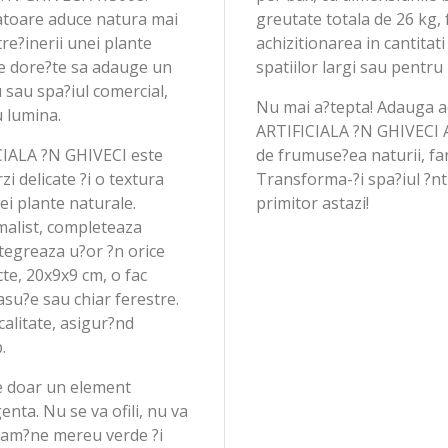
tatoare aduce natura mai
greutate totala de 26 kg,
re?inerii unei plante
achizitionarea in cantita
ne dore?te sa adauge un
spatiilor largi sau pentru
 sau spa?iul comercial,
Nu mai a?tepta! Adauga
 lumina.
ARTIFICIALA ?N GHIVECI A
A ?N GHIVECI este
de frumuse?ea naturii, fara
zi delicate ?i o textura
Transforma-?i spa?iul ?nt
ei plante naturale.
primitor astazi!
imalist, completeaza
ntegreaza u?or ?n orice
te, 20x9x9 cm, o fac
asu?e sau chiar ferestre.
calitate, asigur?nd
.
te doar un element
igenta. Nu se va ofili, nu va
a ram?ne mereu verde ?i