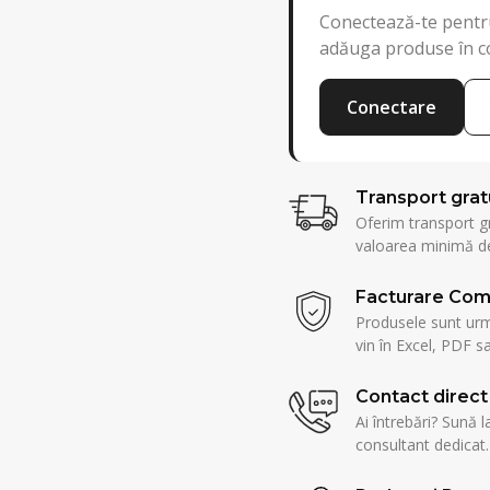
Conectează-te pentru
adăuga produse în c
Conectare
Transport grat
Oferim transport g
valoarea minimă de
Facturare Com
Produsele sunt urmă
vin în Excel, PDF sa
Contact direct
Ai întrebări? Sună l
consultant dedicat.