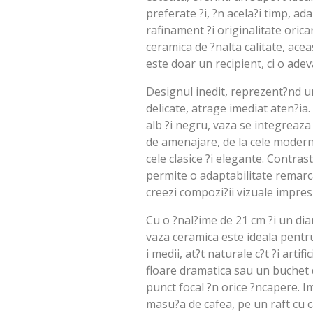
preferate ?i, ?n acela?i timp, a
rafinament ?i originalitate orica
ceramica de ?nalta calitate, ace
este doar un recipient, ci o ade
Designul inedit, reprezent?nd un
delicate, atrage imediat aten?ia.
alb ?i negru, vaza se integreaza 
de amenajare, de la cele moderne
cele clasice ?i elegante. Contras
permite o adaptabilitate remarc
creezi compozi?ii vizuale impre
Cu o ?nal?ime de 21 cm ?i un di
vaza ceramica este ideala pentru
i medii, at?t naturale c?t ?i artif
floare dramatica sau un buchet 
punct focal ?n orice ?ncapere. 
masu?a de cafea, pe un raft cu c