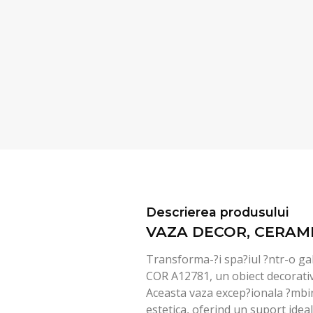
Descrierea produsului
VAZA DECOR, CERAMI
Transforma-?i spa?iul ?ntr-o ga
COR A12781, un obiect decorativ
Aceasta vaza excep?ionala ?mbin
estetica, oferind un suport ideal