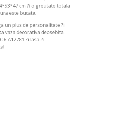
4*53*47 cm ?i o greutate totala
ura este bucata.
a un plus de personalitate ?i
asta vaza decorativa deosebita.
 A12781 ?i lasa-?i
a!