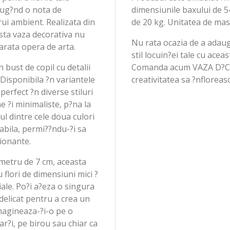
daug?nd o nota de
dimensiunile baxului de 5
rui ambient. Realizata din
de 20 kg. Unitatea de mas
asta vaza decorativa nu
Nu rata ocazia de a adaug
varata opera de arta.
stil locuin?ei tale cu ace
 bust de copil cu detalii
Comanda acum VAZA D?COR
 Disponibila ?n variantele
creativitatea sa ?nfloreasc
perfect ?n diverse stiluri
 ?i minimaliste, p?na la
tul dintre cele doua culori
abila, permi??ndu-?i sa
sionante.
ametru de 7 cm, aceasta
 flori de dimensiuni mici ?
iciale. Po?i a?eza o singura
delicat pentru a crea un
Imagineaza-?i-o pe o
ar?i, pe birou sau chiar ca