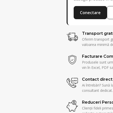
Conectare
Transport grat
Oferim transport g
valoarea minimă de
Facturare Com
Produsele sunt urmă
vin în Excel, PDF sa
Contact direct
Ai întrebări? Sună l
consultant dedicat.
Reduceri Perso
Clienții fideli prim