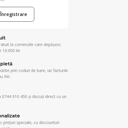
Înregistrare
uit
ratuit la comenzile care depășesc
 10.000 lei
pletă
rite prin coduri de bare, iar facturile
u INI.
a 0744 910 450 și discuți direct cu un
nalizate
esc prețuri speciale, cu discounturi