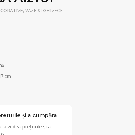
ORATIVE, VAZE SI GHIVECE
ax
47 cm
rețurile și a cumpăra
 a vedea prețurile și a
oș.