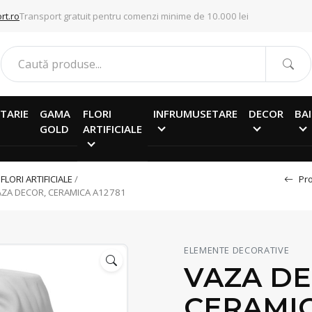
rt.ro
Transport gratuit pentru comenzi minime de 10.000 lei
TARIE
GAMA
FLORI
INFRUMUSETARE
DECOR
BAI
GOLD
ARTIFICIALE
/
FLORI ARTIFICIALE
/
Pro
AZA DECOR, CERAMICA A12781
ELEMENTE DECORATIVE
VAZA DE
CERAMIC