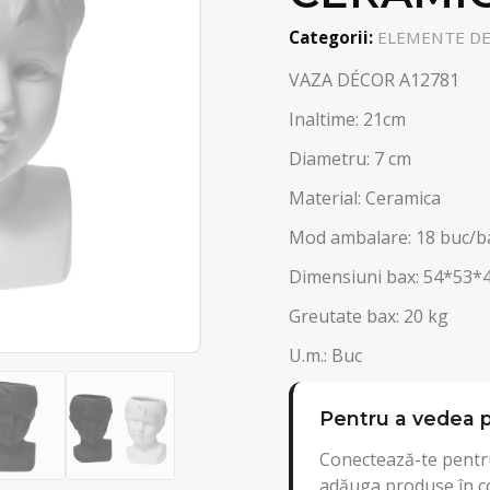
Categorii:
ELEMENTE DEC
VAZA DÉCOR A12781
Inaltime: 21cm
Diametru: 7 cm
Material: Ceramica
Mod ambalare: 18 buc/b
Dimensiuni bax: 54*53*
Greutate bax: 20 kg
U.m.: Buc
Pentru a vedea p
Conectează-te pentru
adăuga produse în c