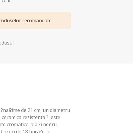
n cont
produselor recomandate.
rodusul
o ?nal?ime de 21 cm, un diametru
n ceramica rezistenta ?i este
te cromatice: alb ?i negru.
baxuri de 18 buca?i, cu