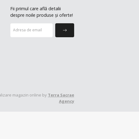
Fii primul care află detalii
despre noile produse și oferte!
lizare magazin online by
Terra Sacrae
Agency