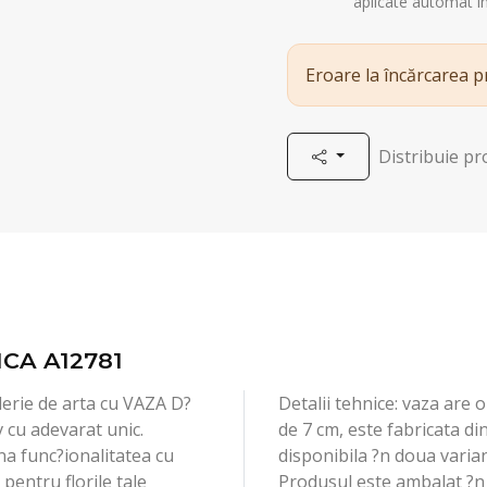
aplicate automat î
Eroare la încărcarea 
Distribuie p
CA A12781
lerie de arta cu VAZA D?
Detalii tehnice: vaza are 
 cu adevarat unic.
de 7 cm, este fabricata di
a func?ionalitatea cu
disponibila ?n doua varian
 pentru florile tale
Produsul este ambalat ?n 