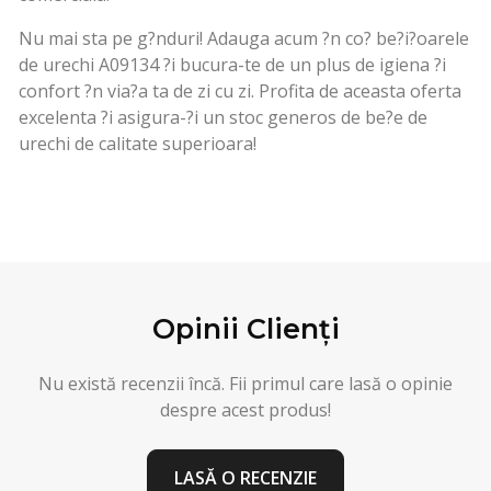
Nu mai sta pe g?nduri! Adauga acum ?n co? be?i?oarele
de urechi A09134 ?i bucura-te de un plus de igiena ?i
confort ?n via?a ta de zi cu zi. Profita de aceasta oferta
excelenta ?i asigura-?i un stoc generos de be?e de
urechi de calitate superioara!
Opinii Clienți
Nu există recenzii încă. Fii primul care lasă o opinie
despre acest produs!
LASĂ O RECENZIE