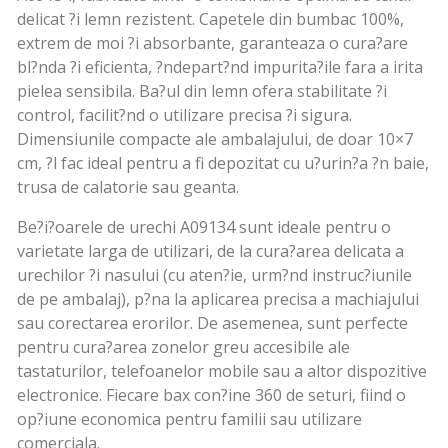
delicat ?i lemn rezistent. Capetele din bumbac 100%,
extrem de moi ?i absorbante, garanteaza o cura?are
bl?nda ?i eficienta, ?ndepart?nd impurita?ile fara a irita
pielea sensibila. Ba?ul din lemn ofera stabilitate ?i
control, facilit?nd o utilizare precisa ?i sigura.
Dimensiunile compacte ale ambalajului, de doar 10×7
cm, ?l fac ideal pentru a fi depozitat cu u?urin?a ?n baie,
trusa de calatorie sau geanta.
Be?i?oarele de urechi A09134 sunt ideale pentru o
varietate larga de utilizari, de la cura?area delicata a
urechilor ?i nasului (cu aten?ie, urm?nd instruc?iunile
de pe ambalaj), p?na la aplicarea precisa a machiajului
sau corectarea erorilor. De asemenea, sunt perfecte
pentru cura?area zonelor greu accesibile ale
tastaturilor, telefoanelor mobile sau a altor dispozitive
electronice. Fiecare bax con?ine 360 de seturi, fiind o
op?iune economica pentru familii sau utilizare
comerciala.