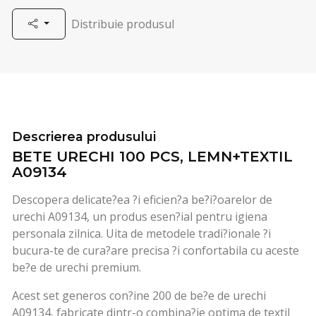
Distribuie produsul
Descrierea produsului
BETE URECHI 100 PCS, LEMN+TEXTIL
A09134
Descopera delicate?ea ?i eficien?a be?i?oarelor de
urechi A09134, un produs esen?ial pentru igiena
personala zilnica. Uita de metodele tradi?ionale ?i
bucura-te de cura?are precisa ?i confortabila cu aceste
be?e de urechi premium.
Acest set generos con?ine 200 de be?e de urechi
A09134, fabricate dintr-o combina?ie optima de textil