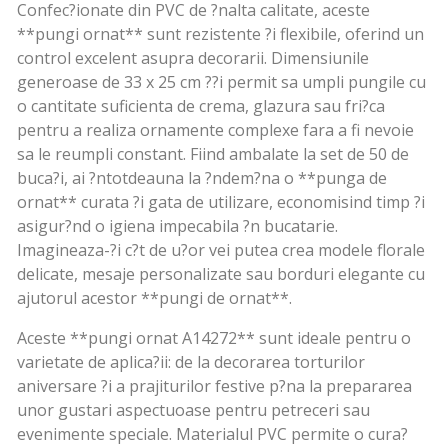
Confec?ionate din PVC de ?nalta calitate, aceste
**pungi ornat** sunt rezistente ?i flexibile, oferind un
control excelent asupra decorarii. Dimensiunile
generoase de 33 x 25 cm ??i permit sa umpli pungile cu
o cantitate suficienta de crema, glazura sau fri?ca
pentru a realiza ornamente complexe fara a fi nevoie
sa le reumpli constant. Fiind ambalate la set de 50 de
buca?i, ai ?ntotdeauna la ?ndem?na o **punga de
ornat** curata ?i gata de utilizare, economisind timp ?i
asigur?nd o igiena impecabila ?n bucatarie.
Imagineaza-?i c?t de u?or vei putea crea modele florale
delicate, mesaje personalizate sau borduri elegante cu
ajutorul acestor **pungi de ornat**.
Aceste **pungi ornat A14272** sunt ideale pentru o
varietate de aplica?ii: de la decorarea torturilor
aniversare ?i a prajiturilor festive p?na la prepararea
unor gustari aspectuoase pentru petreceri sau
evenimente speciale. Materialul PVC permite o cura?