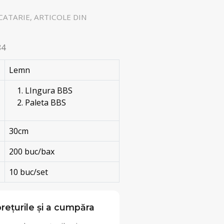
ATARIE, ARTICOLE DIN
84
Lemn
LIngura BBS
Paleta BBS
30cm
200 buc/bax
10 buc/set
rețurile și a cumpăra