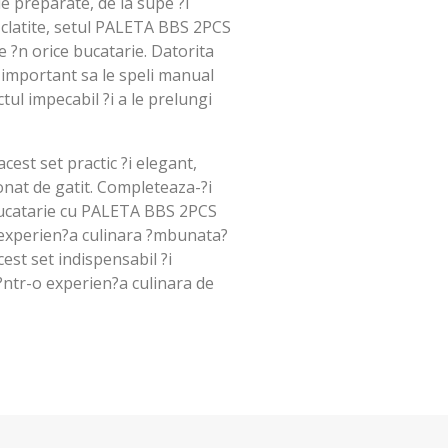
e preparate, de la supe ?i
i clatite, setul PALETA BBS 2PCS
?n orice bucatarie. Datorita
 important sa le speli manual
ul impecabil ?i a le prelungi
cest set practic ?i elegant,
onat de gatit. Completeaza-?i
 bucatarie cu PALETA BBS 2PCS
 experien?a culinara ?mbunata?
est set indispensabil ?i
ntr-o experien?a culinara de