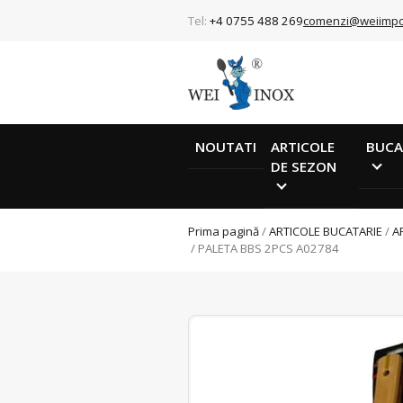
Tel:
+4 0755 488 269
comenzi@weiimpo
NOUTATI
ARTICOLE
BUCA
DE SEZON
Prima pagină
/
ARTICOLE BUCATARIE
/
A
/ PALETA BBS 2PCS A02784