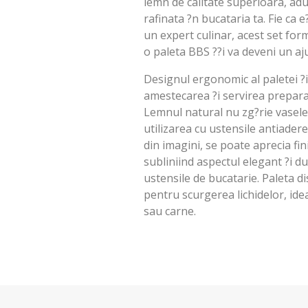
lemn de calitate superioara, adu
rafinata ?n bucataria ta. Fie ca
un expert culinar, acest set for
o paleta BBS ??i va deveni un aj
Designul ergonomic al paletei ?i 
amestecarea ?i servirea preparat
Lemnul natural nu zg?rie vasele,
utilizarea cu ustensile antiader
din imagini, se poate aprecia fin
subliniind aspectul elegant ?i du
ustensile de bucatarie. Paleta d
pentru scurgerea lichidelor, ide
sau carne.