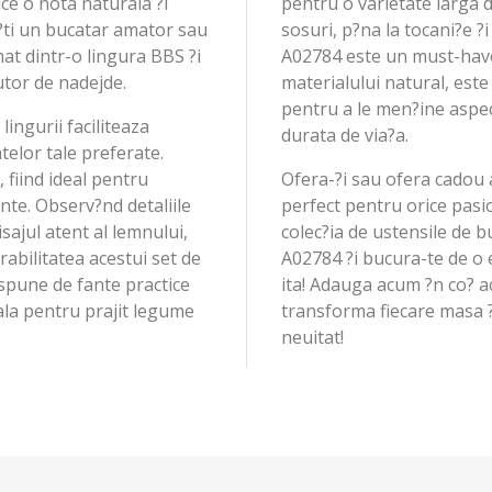
ce o nota naturala ?i
pentru o varietate larga d
 e?ti un bucatar amator sau
sosuri, p?na la tocani?e ?
mat dintr-o lingura BBS ?i
A02784 este un must-have 
utor de nadejde.
materialului natural, este
pentru a le men?ine aspect
lingurii faciliteaza
durata de via?a.
elor tale preferate.
 fiind ideal pentru
Ofera-?i sau ofera cadou a
ente. Observ?nd detaliile
perfect pentru orice pasi
isajul atent al lemnului,
colec?ia de ustensile de
rabilitatea acestui set de
A02784 ?i bucura-te de o
ispune de fante practice
ita! Adauga acum ?n co? ac
ala pentru prajit legume
transforma fiecare masa ?
neuitat!