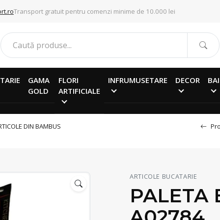
rt.ro
Transport gratuit pentru comenzi minime de 10.000 lei
TARIE
GAMA
FLORI
INFRUMUSETARE
DECOR
BAI
GOLD
ARTIFICIALE
RTICOLE DIN BAMBUS
Pro
ARTICOLE BUCATARIE
PALETA 
A02784