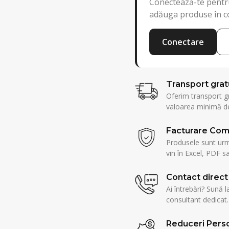
Conectează-te pentru
adăuga produse în c
Conectare
Transport grat
Oferim transport g
valoarea minimă de
Facturare Com
Produsele sunt urmă
vin în Excel, PDF sa
Contact direct
Ai întrebări? Sună l
consultant dedicat.
Reduceri Perso