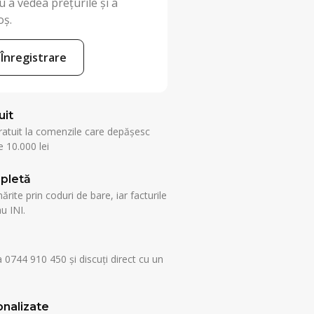
 a vedea prețurile și a
oș.
Înregistrare
uit
ratuit la comenzile care depășesc
 10.000 lei
pletă
rite prin coduri de bare, iar facturile
u INI.
a 0744 910 450 și discuți direct cu un
nalizate