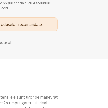
esc prețuri speciale, cu discounturi
n cont
produselor recomandate.
rodusul
stensilele sunt u?or de manevrat
t ?n timpul gatitului. Ideal