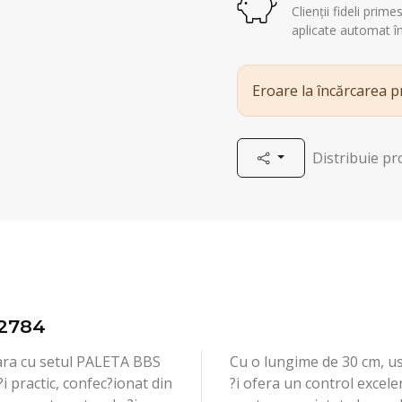
Clienții fideli prim
aplicate automat î
Eroare la încărcarea 
Distribuie p
2784
ara cu setul PALETA BBS
Cu o lungime de 30 cm, u
i practic, confec?ionat din
?i ofera un control excelen