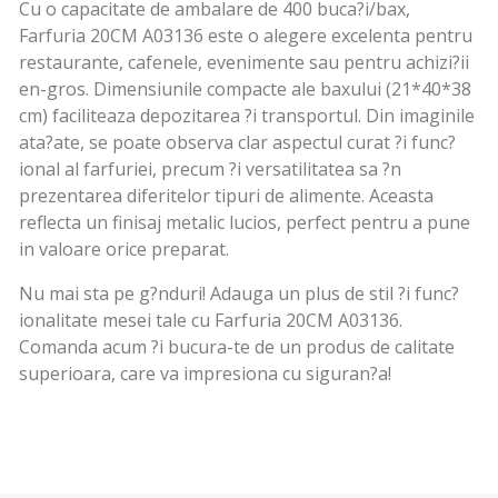
Cu o capacitate de ambalare de 400 buca?i/bax,
Farfuria 20CM A03136 este o alegere excelenta pentru
restaurante, cafenele, evenimente sau pentru achizi?ii
en-gros. Dimensiunile compacte ale baxului (21*40*38
cm) faciliteaza depozitarea ?i transportul. Din imaginile
ata?ate, se poate observa clar aspectul curat ?i func?
ional al farfuriei, precum ?i versatilitatea sa ?n
prezentarea diferitelor tipuri de alimente. Aceasta
reflecta un finisaj metalic lucios, perfect pentru a pune
in valoare orice preparat.
Nu mai sta pe g?nduri! Adauga un plus de stil ?i func?
ionalitate mesei tale cu Farfuria 20CM A03136.
Comanda acum ?i bucura-te de un produs de calitate
superioara, care va impresiona cu siguran?a!