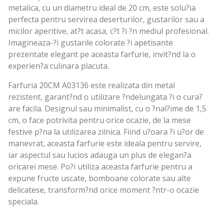
metalica, cu un diametru ideal de 20 cm, este solu?ia
perfecta pentru servirea deserturilor, gustarilor sau a
micilor aperitive, at?t acasa, c?t ?i ?n mediul profesional.
Imagineaza-?i gustarile colorate ?i apetisante
prezentate elegant pe aceasta farfurie, invit?nd la o
experien?a culinara placuta.
Farfuria 20CM A03136 este realizata din metal
rezistent, garant?nd o utilizare ?ndelungata ?i o cura?
are facila. Designul sau minimalist, cu o ?nal?ime de 1,5
cm, o face potrivita pentru orice ocazie, de la mese
festive p?na la utilizarea zilnica. Fiind u?oara ?i u?or de
manevrat, aceasta farfurie este ideala pentru servire,
iar aspectul sau lucios adauga un plus de elegan?a
oricarei mese. Po?i utiliza aceasta farfurie pentru a
expune fructe uscate, bomboane colorate sau alte
delicatese, transform?nd orice moment ?ntr-o ocazie
speciala.