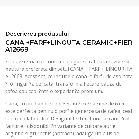
Descrierea produsului
CANA +FARF+LINGUTA CERAMIC+FIER
A12668
?ncepe?i ziua cu o nota de elegan?a rafinata savur?nd
bautura preferata din setul CANA + FARF + LINGURITA
A12668. Acest set, ce include o cana, o farfurie asortata
?i o linguri?a delicata, transforma fiecare pauza de
cafea sau ceai ?ntr-o experien?a premium.
Cana, cu un diametru de 8.5 cm ?i o ?nal?ime de 6 cm,
este perfecta pentru o por?ie generoasa de cafea, ceai
sau ciocolata calda. Designul texturat unic al canii ?i al
farfuriei, disponibil ?n variante de culoare aurie,
argintie ?i gri ?nchis (antracit), adauga un plus de