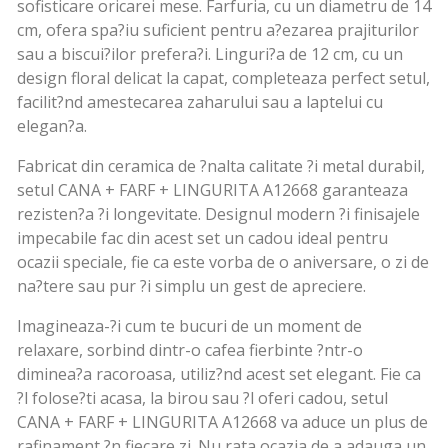
sofisticare oricarei mese. Farfuria, cu un diametru de 14
cm, ofera spa?iu suficient pentru a?ezarea prajiturilor
sau a biscui?ilor prefera?i. Linguri?a de 12 cm, cu un
design floral delicat la capat, completeaza perfect setul,
facilit?nd amestecarea zaharului sau a laptelui cu
elegan?a.
Fabricat din ceramica de ?nalta calitate ?i metal durabil,
setul CANA + FARF + LINGURITA A12668 garanteaza
rezisten?a ?i longevitate. Designul modern ?i finisajele
impecabile fac din acest set un cadou ideal pentru
ocazii speciale, fie ca este vorba de o aniversare, o zi de
na?tere sau pur ?i simplu un gest de apreciere.
Imagineaza-?i cum te bucuri de un moment de
relaxare, sorbind dintr-o cafea fierbinte ?ntr-o
diminea?a racoroasa, utiliz?nd acest set elegant. Fie ca
?l folose?ti acasa, la birou sau ?l oferi cadou, setul
CANA + FARF + LINGURITA A12668 va aduce un plus de
rafinament ?n fiecare zi. Nu rata ocazia de a adauga un