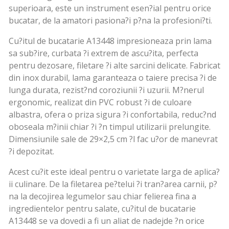
superioara, este un instrument esen?ial pentru orice
bucatar, de la amatori pasiona?i p?na la profesioni?ti.
Cu?itul de bucatarie A13448 impresioneaza prin lama
sa sub?ire, curbata ?i extrem de ascu?ita, perfecta
pentru dezosare, filetare ?i alte sarcini delicate. Fabricat
din inox durabil, lama garanteaza o taiere precisa ?i de
lunga durata, rezist?nd coroziunii ?i uzurii. M?nerul
ergonomic, realizat din PVC robust ?i de culoare
albastra, ofera o priza sigura ?i confortabila, reduc?nd
oboseala m?inii chiar ?i ?n timpul utilizarii prelungite.
Dimensiunile sale de 29×2,5 cm ?l fac u?or de manevrat
?i depozitat.
Acest cu?it este ideal pentru o varietate larga de aplica?
ii culinare. De la filetarea pe?telui ?i tran?area carnii, p?
na la decojirea legumelor sau chiar felierea fina a
ingredientelor pentru salate, cu?itul de bucatarie
A13448 se va dovedi a fi un aliat de nadejde ?n orice