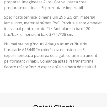
preparat. Imagineaza-?i ce u?or vei putea crea
preparate delicioase ?i prezentate impecabil!
Specificatii tehnice: dimensiuni 29 x 2,5 cm, material
lama: inox, material m?ner: PVC. Produsul este ambalat
individual pentru protec?ie. Ambalare la bax: 120
buc/bax, dimensiuni bax: 37*47*28 cm.
Nu mai sta pe g?nduri! Adauga acum cu?itul de
bucatarie A13448 ?n colec?ia ta de ustensile ?i
experimenteaza placerea de a gati cu un instrument
performant ?i fiabil. Comanda astazi ?i transforma
fiecare re?eta ?ntr-o experien?a culinara de neuitat!