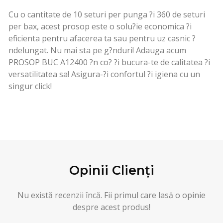
Cu o cantitate de 10 seturi per punga ?i 360 de seturi
per bax, acest prosop este o solu?ie economica ?i
eficienta pentru afacerea ta sau pentru uz casnic ?
ndelungat. Nu mai sta pe g?nduri! Adauga acum
PROSOP BUC A12400 ?n co? ?i bucura-te de calitatea ?i
versatilitatea sa! Asigura-?i confortul ?i igiena cu un
singur click!
Opinii Clienți
Nu există recenzii încă. Fii primul care lasă o opinie
despre acest produs!