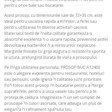
pentru orice baie sau bucatarie.
Acest prosop, cu dimensiunile sale de 72×35 cm, este
ideal pentru uscarea rapida a m?inilor, a fe?ei sau
pentru utilizarea ?n diverse activita?i casnice.
Materialul textil de ?nalta calitate garanteaza o
absorb?ie excelenta ?i o uscare rapida, prevenind astfel
dezvoltarea bacteriilor ?i a mirosurilor neplacute.
Marginile finisate cu grija asigura o rezisten?a sporita
la uzura, prelungind durata de via?a a prosopului.
Pe l?nga utilizarea personala, PROSOP BUC A12400
este o alegere excelenta pentru restaurante, hoteluri
sau pensiuni, unde igiena ?i calitatea sunt prioritare.
Po?i folosi acest prosop ?n bucatarie pentru a ?terge
suprafe?ele, pentru a usca vasele sau pentru a te
proteja de caldura. Imagineaza-?i un set complet de
prosoape ?n culori asortate, care adauga un plus de
elegan?a ?i rafinament spa?iului tau.