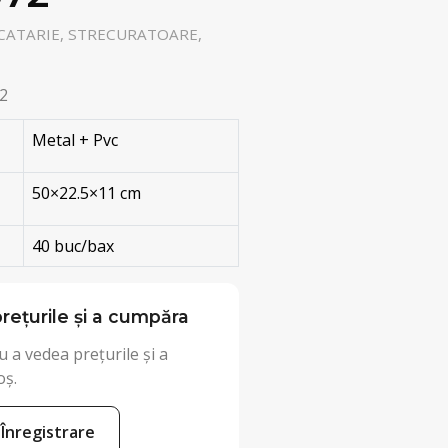
CATARIE, STRECURATOARE,
2
Metal + Pvc
50×22.5×11 cm
40 buc/bax
rețurile și a cumpăra
 a vedea prețurile și a
oș.
Înregistrare