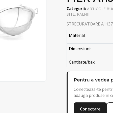
Categorii:
ARTICOLE BU
SITE, PALNII
STRECURATOARE A1137
Material:
Dimensiuni:
Cantitate/bax:
Pentru a vedea p
Conectează-te pentru
adăuga produse în c
Conectare