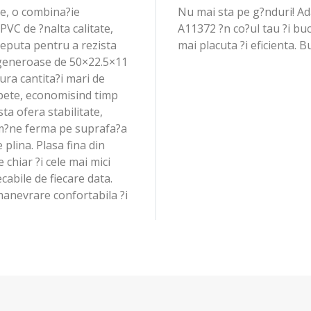
le, o combina?ie
Nu mai sta pe g?nduri!
 PVC de ?nalta calitate,
A11372 ?n co?ul tau ?i bu
eputa pentru a rezista
mai placuta ?i eficienta. 
 generoase de 50×22.5×11
ura cantita?i mari de
pete, economisind timp
ta ofera stabilitate,
m?ne ferma pe suprafa?a
e plina. Plasa fina din
 chiar ?i cele mai mici
cabile de fiecare data.
anevrare confortabila ?i