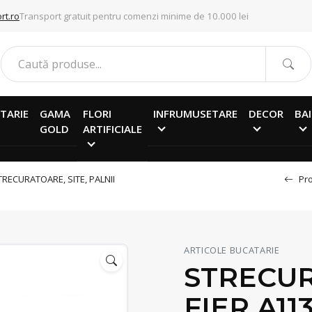
rt.ro
Transport gratuit pentru comenzi minime de 10.000 lei
TARIE
GAMA
FLORI
INFRUMUSETARE
DECOR
BAI
GOLD
ARTIFICIALE
TRECURATOARE, SITE, PALNII
Pro
ARTICOLE BUCATARIE
STRECU
FIER A11