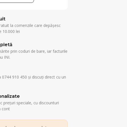
uit
ratuit la comenzile care depășesc
 10.000 lei
pletă
rite prin coduri de bare, iar facturile
u INI.
a 0744 910 450 și discuți direct cu un
nalizate
esc prețuri speciale, cu discounturi
n cont