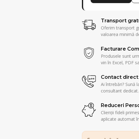
Transport grat
Oferim transport g
valoarea minimă de
Facturare Com
Produsele sunt urmă
vin în Excel, PDF sa
Contact direct
Ai întrebări? Sună l
consultant dedicat.
Reduceri Perso
Clienții fideli prim
aplicate automat î