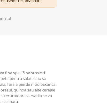
produselor recomandate.
rodusul
a fi sa speli ?i sa strecori
spete pentru salate sau sa
ala, fara a pierde nicio buca?ica.
 orezul, quinoa sau alte cereale
 strecuratoare versatila se va
a culinara.