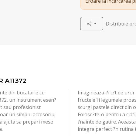
Eroare la încărcarea 
Distribuie p
 A11372
te din bucatarie cu
Imagineaza-?i c?t de u?or v
72, un instrument esen?
fructele ?i legumele proa
t sau profesionist.
scurgi pastele direct din o
oar un simplu accesoriu,
Folose?te-o pentru a clati
 va ajuta sa prepari mese
?nainte de gatire. Aceasta
a.
integra perfect ?n rutina t