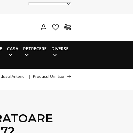
E
CASA
PETRECERE
DIVERSE
dusul Anterior
|
Produsul Următor
RATOARE
372