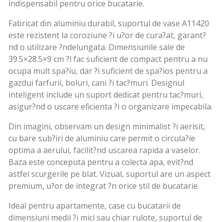
indispensabil pentru orice bucatarie.
Fabricat din aluminiu durabil, suportul de vase A11420
este rezistent la coroziune ?i u?or de cura?at, garant?
nd o utilizare ?ndelungata. Dimensiunile sale de
39.5×28.5×9 cm ?l fac suficient de compact pentru a nu
ocupa mult spa?iu, dar ?i suficient de spa?ios pentru a
gazdui farfurii, boluri, cani ?i tac?muri. Designul
inteligent include un suport dedicat pentru tac?muri,
asigur?nd o uscare eficienta ?i o organizare impecabila.
Din imagini, observam un design minimalist ?i aerisit,
cu bare sub?iri de aluminiu care permit o circula?ie
optima a aerului, facilit?nd uscarea rapida a vaselor.
Baza este conceputa pentru a colecta apa, evit?nd
astfel scurgerile pe blat. Vizual, suportul are un aspect
premium, u?or de integrat ?n orice stil de bucatarie.
Ideal pentru apartamente, case cu bucatarii de
dimensiuni medii ?i mici sau chiar rulote, suportul de