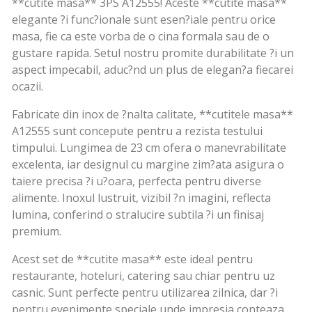
**cutite masa** 3PS A12555! Aceste **cutite masa**
elegante ?i func?ionale sunt esen?iale pentru orice
masa, fie ca este vorba de o cina formala sau de o
gustare rapida. Setul nostru promite durabilitate ?i un
aspect impecabil, aduc?nd un plus de elegan?a fiecarei
ocazii.
Fabricate din inox de ?nalta calitate, **cutitele masa**
A12555 sunt concepute pentru a rezista testului
timpului. Lungimea de 23 cm ofera o manevrabilitate
excelenta, iar designul cu margine zim?ata asigura o
taiere precisa ?i u?oara, perfecta pentru diverse
alimente. Inoxul lustruit, vizibil ?n imagini, reflecta
lumina, conferind o stralucire subtila ?i un finisaj
premium.
Acest set de **cutite masa** este ideal pentru
restaurante, hoteluri, catering sau chiar pentru uz
casnic. Sunt perfecte pentru utilizarea zilnica, dar ?i
pentru evenimente speciale unde impresia conteaza.