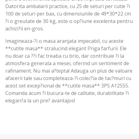
Datorita ambalarii practice, cu 25 de seturi per cutie ?i
100 de seturi per bax, cu dimensiunile de 49*30*22 cm
?i o greutate de 30 kg, este o op?iune excelenta pentru
achizi?ii en-gros.
Imagineaza-?i o masa aranjata impecabil, cu aceste
**cutite masa** stralucind elegant l?nga farfurii. Ele
nu doar ca ??i fac treaba cu brio, dar contribuie ?i la
atmosfera generala a mesei, oferind un sentiment de
rafinament. Nu mai a?tepta! Adauga un plus de valoare
afacerii tale sau completeaza-?i colec?ia de tac?muri cu
acest set excep?ional de **cutite masa** 3PS A12555.
Comanda acum ?i bucura-te de calitate, durabilitate ?i
elegan?a la un pre? avantajos!