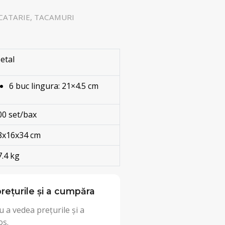
CATARIE, TACAMURI
etal
6 buc lingura: 21×4.5 cm
00 set/bax
8x16x34 cm
7.4 kg
rețurile și a cumpăra
 a vedea prețurile și a
oș.