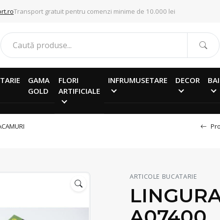
rt.ro
Transport gratuit pentru comenzi minime de 10.000 lei
TARIE
GAMA
FLORI
INFRUMUSETARE
DECOR
BAI
GOLD
ARTIFICIALE
ACAMURI
Pro
ARTICOLE BUCATARIE
LINGURA
A07400