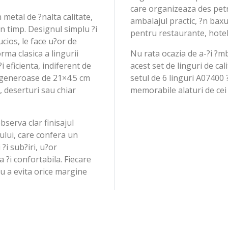
care organizeaza des petr
n metal de ?nalta calitate,
ambalajul practic, ?n baxu
?n timp. Designul simplu ?i
pentru restaurante, hotel
lucios, le face u?or de
orma clasica a lingurii
Nu rata ocazia de a-?i ?m
i eficienta, indiferent de
acest set de linguri de c
 generoase de 21×4.5 cm
setul de 6 linguri A07400
, deserturi sau chiar
memorabile alaturi de cei 
bserva clar finisajul
lului, care confera un
i sub?iri, u?or
a ?i confortabila. Fiecare
ru a evita orice margine