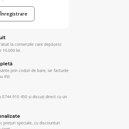
Înregistrare
uit
ratuit la comenzile care depășesc
 10.000 lei
pletă
rite prin coduri de bare, iar facturile
u INI.
a 0744 910 450 și discuți direct cu un
nalizate
esc prețuri speciale, cu discounturi
n cont