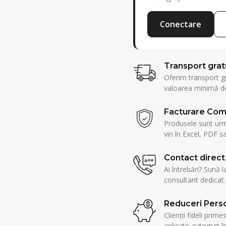
Conectare
Transport grat
Oferim transport g
valoarea minimă de
Facturare Com
Produsele sunt urmă
vin în Excel, PDF sa
Contact direct
Ai întrebări? Sună l
consultant dedicat.
Reduceri Perso
Clienții fideli prim
aplicate automat î