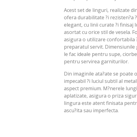
Acest set de linguri, realizate di
ofera durabilitate ?i rezisten?a 
elegant, cu linii curate ?i finisaj 
asortat cu orice stil de vesela. F
asigura o utilizare confortabila ?
preparatul servit. Dimensiunile
le fac ideale pentru supe, ciorbe
pentru servirea garniturilor.
Din imaginile ata?ate se poate o
impecabil ?i luciul subtil al meta
aspect premium. M?nerele lungi ?
aplatizate, asigura o priza sigur
lingura este atent finisata pent
ascu?ita sau imperfecta.