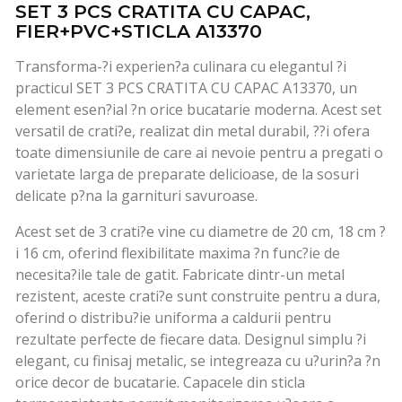
SET 3 PCS CRATITA CU CAPAC,
FIER+PVC+STICLA A13370
Transforma-?i experien?a culinara cu elegantul ?i
practicul SET 3 PCS CRATITA CU CAPAC A13370, un
element esen?ial ?n orice bucatarie moderna. Acest set
versatil de crati?e, realizat din metal durabil, ??i ofera
toate dimensiunile de care ai nevoie pentru a pregati o
varietate larga de preparate delicioase, de la sosuri
delicate p?na la garnituri savuroase.
Acest set de 3 crati?e vine cu diametre de 20 cm, 18 cm ?
i 16 cm, oferind flexibilitate maxima ?n func?ie de
necesita?ile tale de gatit. Fabricate dintr-un metal
rezistent, aceste crati?e sunt construite pentru a dura,
oferind o distribu?ie uniforma a caldurii pentru
rezultate perfecte de fiecare data. Designul simplu ?i
elegant, cu finisaj metalic, se integreaza cu u?urin?a ?n
orice decor de bucatarie. Capacele din sticla