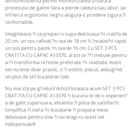
termorezistenta permit monitorizarea u?oara a
procesului de gatire fara a pierde caldura sau abur, iar
m?nerul ergonomic negru asigura o prindere sigura ?i
confortabila.
Imagineaza-?i ca prepari o supa delicioasa ?n crati?a de
20 cm, un sos rafinat ?n cea de 18 cm ?i ?ncalze?ti rapid
un sos pentru paste ?n cea de 16 cm. Cu SET 3 PCS
CRATITA CU CAPAC A13370, ai tot ce ??i trebuie pentru
a-?i transforma re?etele preferate ?n realitate. Acest
set nu este doar practic, ci ?i estetic placut, adaug?nd
un plus de stil bucatariei tale.
Nu mai sta pe g?nduri! Achizi?ioneaza acum SET 3 PCS
CRATITA CU CAPAC A13370 ?i bucura-te de o experien?
a de gatit superioara, eficienta ?i plina de satisfac?ii.
Simplifica-?i via?a ?n bucatarie ?i prepara mese
delicioase pentru tine ?i cei dragi cu acest set
indispensabil!