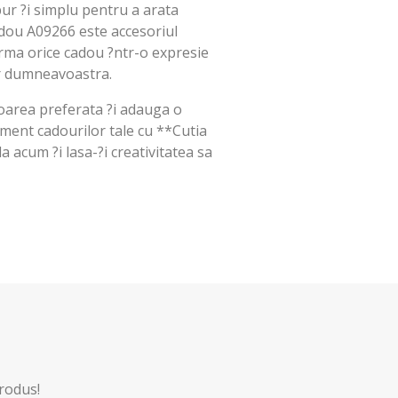
pur ?i simplu pentru a arata
adou A09266 este accesoriul
rma orice cadou ?ntr-o expresie
r dumneavoastra.
oarea preferata ?i adauga o
ament cadourilor tale cu **Cutia
acum ?i lasa-?i creativitatea sa
produs!