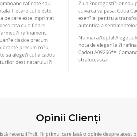
, bomboane rafinate sau
Ziua ?ndragosti?ilor sau 
tala. Fiecare cutie este
cuiva ca va pasa, Cutia C
a pe care este imprimat
esen?ial pentru a transfo
 decorata cu o floare
autentica a sentimentelo
 farmec ?i rafinament.
Nu mai a?tepta! Alege cul
 nuan?e clasice precum
nota de elegan?a ?i rafin
 vibrante precum ro?u,
Cadou A09266**. Comanda 
te sa alege?i cutia cadou
straluceasca!
urilor destinatarului ?i
Opinii Clienți
stă recenzii încă. Fii primul care lasă o opinie despre acest 