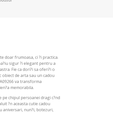
e doar frumoasa, ci ?i practica.
a?iu sigur ?i elegant pentru a
ra. Fie ca dori?i sa oferi?i o
ic obiect de arta sau un cadou
u A09266 va transforma
ien?a memorabila.
 pe chipul persoanei dragi c?nd
luit ?n aceasta cutie cadou
 aniversari, nun?i, botezuri,