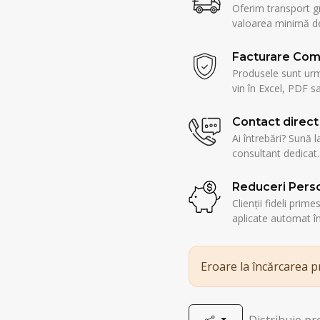
Oferim transport g
valoarea minimă de
Facturare Com
Produsele sunt urmă
vin în Excel, PDF sa
Contact direct
Ai întrebări? Sună l
consultant dedicat.
Reduceri Perso
Clienții fideli prim
aplicate automat î
Eroare la încărcarea 
Distribuie p