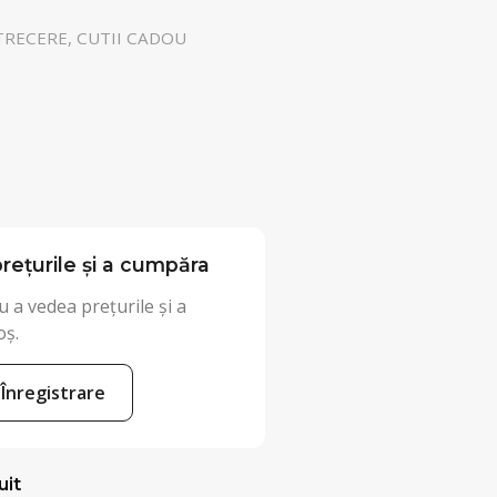
RECERE, CUTII CADOU
rețurile și a cumpăra
 a vedea prețurile și a
oș.
Înregistrare
uit