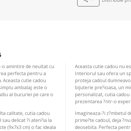
6
o amintire de neuitat cu
Aceasta cutie cadou nu est
ea perfecta pentru a
Interiorul sau ofera un sp
a. Aceasta cutie cadou
proteja cadoul dumneavoast
simplu ambalaj; este o
bijuterie pre?ioasa, un m
udiu al bucuriei pe care o
personalizat, cutia cado
prezentarea ?ntr-o exper
ta calitate, cutia cadou
Imagineaza-?i z?mbetul de
sau delicat ?i aten?ia la
prime?te cadoul, deja ?nva
cte (9x7x3 cm) o fac ideala
deosebita. Perfecta pentru