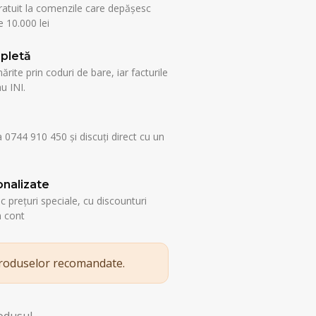
ratuit la comenzile care depășesc
 10.000 lei
pletă
rite prin coduri de bare, iar facturile
u INI.
a 0744 910 450 și discuți direct cu un
nalizate
esc prețuri speciale, cu discounturi
n cont
produselor recomandate.
rodusul