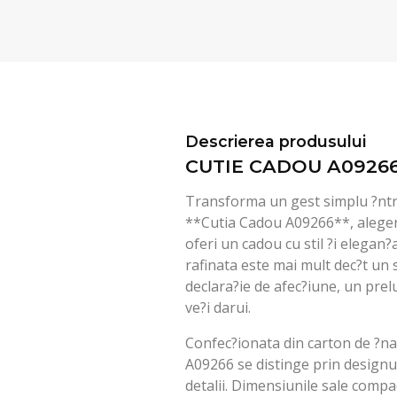
Descrierea produsului
CUTIE CADOU A0926
Transforma un gest simplu ?ntr-
**Cutia Cadou A09266**, aleger
oferi un cadou cu stil ?i elegan?
rafinata este mai mult dec?t un 
declara?ie de afec?iune, un prel
ve?i darui.
Confec?ionata din carton de ?nal
A09266 se distinge prin designul 
detalii. Dimensiunile sale compa