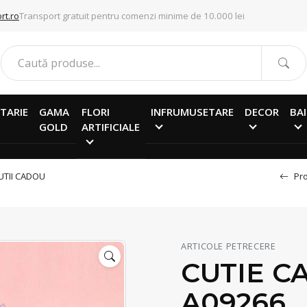
rt.ro
Transport gratuit pentru comenzi minime de 10.000 lei
TARIE
GAMA
FLORI
INFRUMUSETARE
DECOR
BAI
GOLD
ARTIFICIALE
UTII CADOU
Pro
ARTICOLE PETRECERE
CUTIE C
A09266